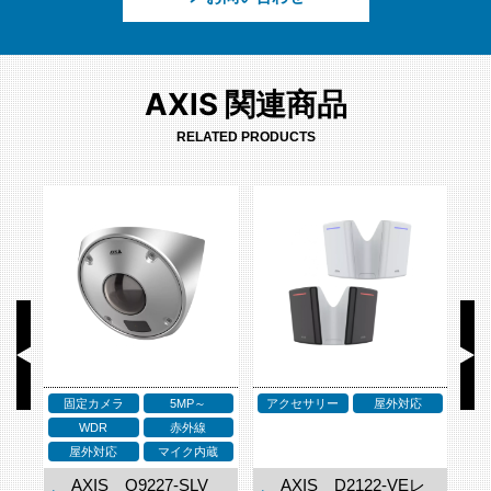
AXIS 関連商品
RELATED PRODUCTS
固定カメラ
5MP～
アクセサリー
屋外対応
ア
WDR
赤外線
ネ
屋外対応
マイク内蔵
ドー
AXIS Q9227-SLV
AXIS D2122-VEレ