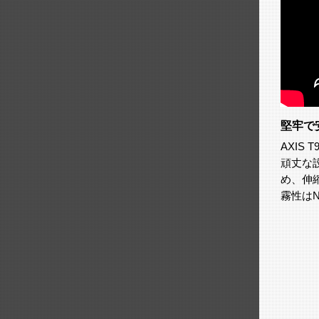
堅牢で
AXI
頑丈な
め、伸縮
霧性はN