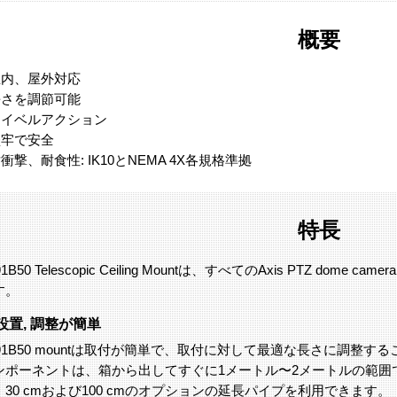
概要
屋内、屋外対応
長さを調節可能
スイベルアクション
堅牢で安全
衝撃、耐食性: IK10とNEMA 4X各規格準拠
特長
91B50 Telescopic Ceiling Mountは、すべてのAxis PTZ dome
す。
設置, 調整が簡単
 T91B50 mountは取付が簡単で、取付に対して最適な長さに調
ンポーネントは、箱から出してすぐに1メートル〜2メートルの範囲
30 cmおよび100 cmのオプションの延長パイプを利用できます。