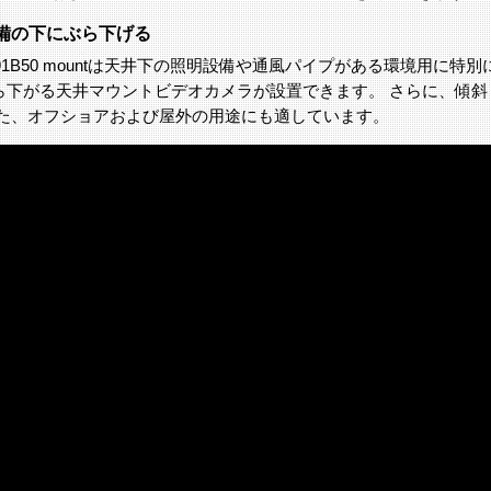
備の下にぶら下げる
 T91B50 mountは天井下の照明設備や通風パイプがある環境用
ら下がる天井マウントビデオカメラが設置できます。 さらに、傾
また、オフショアおよび屋外の用途にも適しています。