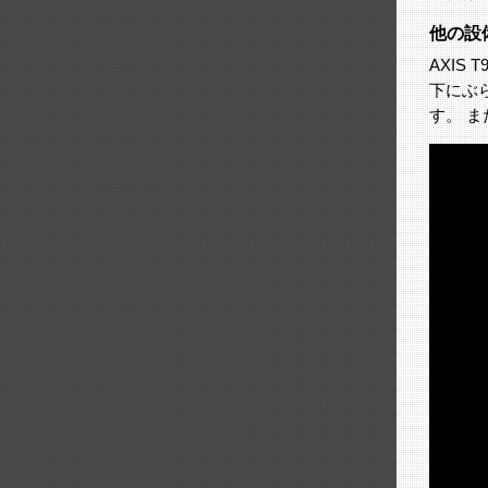
他の設
AXIS
下にぶ
す。 