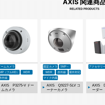
AXIS 関連商
RELATED PRODUCTS
ドームカメラ
固定カメラ
5MP～
アクセサリ
2MP（フルHD）
WDR
WDR
赤外線
屋外対応
赤外線
マイク内蔵
AXIS P3275-V ドー
AXIS Q9227-SLV コ
AXIS 
ムカメラ
ーナーカメラ
ーダー