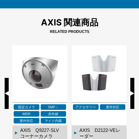
AXIS 関連商品
RELATED PRODUCTS
固定カメラ
5MP～
アクセサリー
屋外対応
ア
WDR
赤外線
ネ
屋外対応
マイク内蔵
ドー
AXIS Q9227-SLV
AXIS D2122-VEレ
コーナーカメラ
ーダー