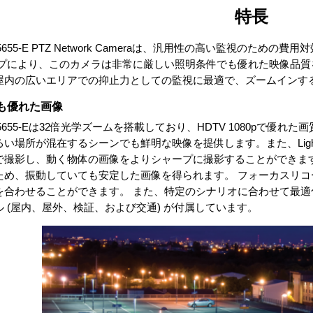
特長
 P5655-E PTZ Network Cameraは、汎用性の高い監視のた
チップにより、このカメラは非常に厳しい照明条件でも優れた映像品
屋内の広いエリアでの抑止力としての監視に最適で、ズームインす
も優れた画像
 P5655-Eは32倍光学ズームを搭載しており、HDTV 1080pで優れた
い場所が混在するシーンでも鮮明な映像を提供します。また、Lightf
で撮影し、動く物体の画像をよりシャープに撮影することができます。 
ため、振動していても安定した画像を得られます。 フォーカスリ
を合わせることができます。 また、特定のシナリオに合わせて最適
ル (屋内、屋外、検証、および交通) が付属しています。