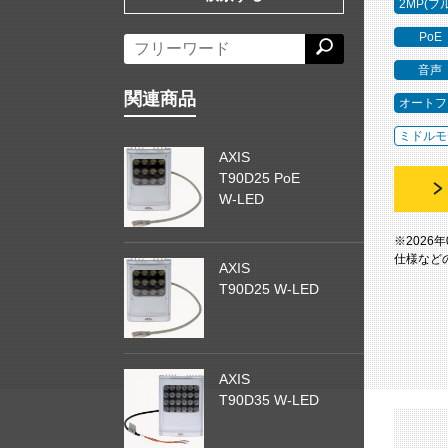
2MP(フ
PoE
音声
関連商品
オートフ
ミドルモ
AXIS
T90D25 PoE
W-LED
※2026
仕様など
AXIS
T90D25 W-LED
AXIS
T90D35 W-LED