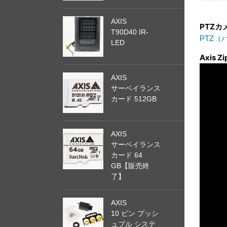
AXIS
PTZ
T90D40 IR-
PTZ
LED
Axis 
AXIS
サーベイランス
カード 512GB
AXIS
サーベイランス
カード 64
GB【販売終
了】
AXIS
10 ピン プッシ
ュプル システ