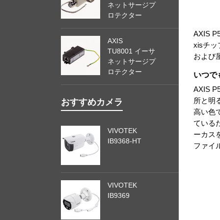
ネットサージプ
ロテクター
AXIS
AXIS
xis
TU8001 イーサ
および
ネットサージプ
ロテクター
いつで
AXIS
所と明る
おすすめカメラ
高い色
ている
VIVOTEK
ーカス
IB9368-HT
ファイ
VIVOTEK
IB9369