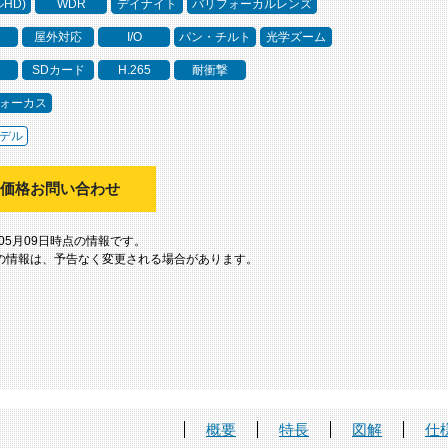
ルHD)
WDR
デイナイト
バリフォーカルレンズ
屋外対応
I/O
パン・チルト
光学ズーム
SDカード
H.265
耐衝撃
ォーカス
デル
価格お問い合わせ
年05月09日時点の情報です。
の情報は、予告なく変更される場合があります。
概要
特長
図解
仕