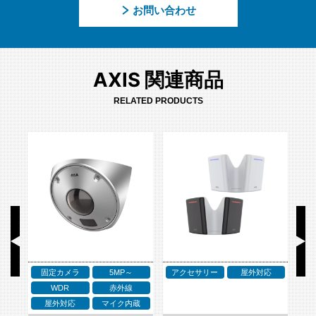
お問い合わせ
AXIS 関連商品
RELATED PRODUCTS
固定カメラ
5MP～
アクセサリー
屋外対応
ア
WDR
赤外線
ネ
屋外対応
マイク内蔵