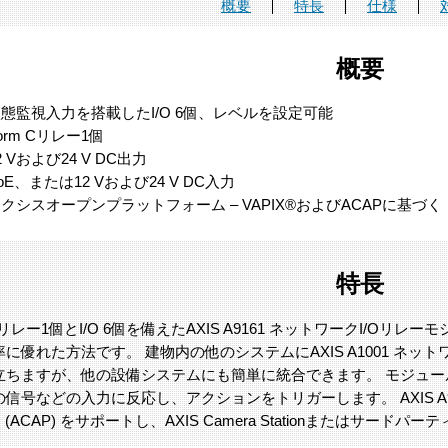
概要
特長
仕様
概要
態監視入力を搭載したI/O 6個、レベルを設定可能
orm Cリレー1個
2 Vおよび24 V DC出力
oE、または12 Vおよび24 V DC入力
クシスオープンプラットフォーム – VAPIX®およびACAPに基づく
特長
 Cリレー1個とI/O 6個を備えたAXIS A9161 ネットワークI/O
に優れた方法です。 建物内の他のシステムにAXIS A1001 ネ
立ちますが、他の設備システムにも簡単に統合できます。 モジュー
信号などの入力に反応し、アクションをトリガーします。 AXIS A9161は、VA
form (ACAP) をサポートし、AXIS Camera Stationまたは