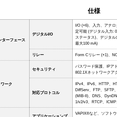
仕様
I/O (×6)、入力、
定可能 (デジタル入力: 0〜
デジタルI/O
ステータス)、デジタル出⼒
インターフェース
最⼤100 mA)
リレー
Form Cリレー (×1)、N
パスワード保護、IPアド
セキュリティ
802.1Xネットワー
IPv4、IPv6、HTTP、HT
トワーク
DiffServ、FTP、SFTP
対応プロトコル
(MIB-II)、DNS、Dy
1/v2/v3、RTCP、IC
VAPIX®など、ソフト
アプリケーションプ