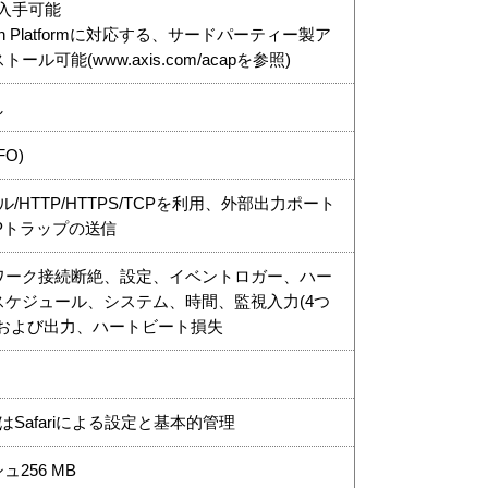
様を⼊⼿可能
ication Platformに対応する、サードパーティー製ア
可能(www.axis.com/acapを参照)
し
FO)
/HTTP/HTTPS/TCPを利用、外部出力ポート
MPトラップの送信
ワーク接続断絶、設定、イベントロガー、ハー
ケジュール、システム、時間、監視入力(4つ
ーおよび出力、ハートビート損失
、またはSafariによる設定と基本的管理
ュ256 MB