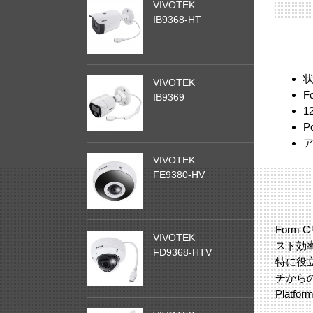
VIVOTEK
IB9368-HT
状
VIVOTEK
F
IB9369
1
P
ア
VIVOTEK
FE9380-HV
Form
VIVOTEK
スト効率
FD9368-HTV
特に役
チからの
Plat