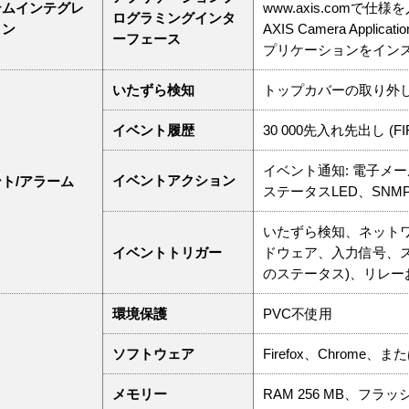
テムインテグレ
www.axis.comで仕
ログラミングインタ
ョン
AXIS Camera Appl
ーフェース
プリケーションをインストール
いたずら検知
トップカバーの取り外
イベント履歴
30 000先入れ先出し (FI
イベント通知: 電子メール
イベントアクション
ト/アラーム
ステータスLED、SN
いたずら検知、ネット
イベントトリガー
ドウェア、入力信号、ス
のステータス)、リレ
環境保護
PVC不使用
ソフトウェア
Firefox、Chrome
メモリー
RAM 256 MB、フラッシ