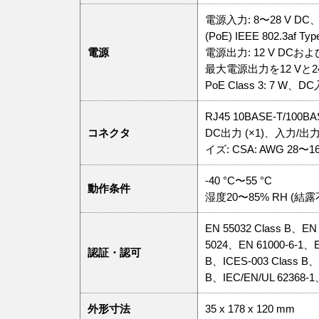
電源入力: 8〜28 V DC、最
(PoE) IEEE 802.3af Typ
電源
電源出力: 12 V DCおよび
最大電源出力を12 Vと2
PoE Class 3: 7 W、DC
RJ45 10BASE-T/10
コネクタ
DC出⼒ (×1)、入力/出
イズ: CSA: AWG 28〜1
-40 °C〜55 °C
動作条件
湿度20〜85% RH (結露
EN 55032 Class B、EN
5024、EN 61000-6-1、EN
認証・認可
B、ICES-003 Class B、
B、IEC/EN/UL 62368-1
外形寸法
35 x 178 x 120 mm