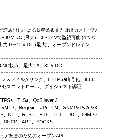
アナログ読み出しによる状態監視または出⼒として設
40 V DC (最⼤)、0〜12 Vで監視可能 (4つの
:0〜40 V DC (最⼤)、オープンドレイン、
O/NC接点、最大1 A、30 V DC
レスフィルタリング、HTTPSa暗号化、IEEE
クアクセスコントロール、ダイジェスト認証
TPSa、TLSa、QoS layer 3
、SMTP、Bonjour、UPnPTM、SNMPv1/v2c/v3
nDNS、NTP、RTSP、RTP、TCP、UDP、IGMPv
MP、DHCP、ARP、SOCKS
ウェア統合のためのオープンAPI。