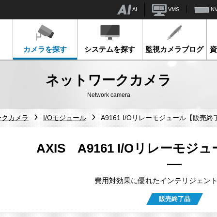
AI
VMS
N
カメラを探す
システムを探す
監視カメラブログ
ネットワークカメラ
Network camera
ークカメラ
I/Oモジュール
A9161 I/Oリレーモジュール【販売終
AXIS A9161 I/Oリレーモ
費用対効果に優れたインテリジェン
販売終了品