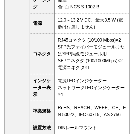
グ
色: 白 NCS S 1002‑B
12.0～13.2 V DC、最大3.5 W (電
電源
源は付属しません)
RJ45コネクタ (10/100 Mbps)×2
SFP光ファイバーモジュールまた
コネクタ
はSFP銅線モジュール用
SFPコネクタ (100/1000Mbps)×2
電源コネクタ×1
インジケ
電源LEDインジケーター
ーター表
ネットワークLEDインジケーター
示
×4
RoHS、REACH、WEEE、CE、E
準拠規格
N 50022、IEC 60715、AS 2756
設置方法
DINレールマウント