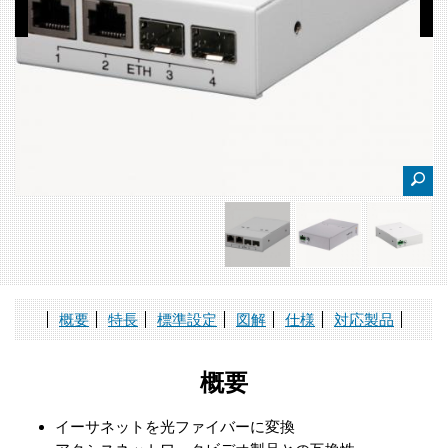
概要
特長
標準設定
図解
仕様
対応製品
概要
イーサネットを光ファイバーに変換