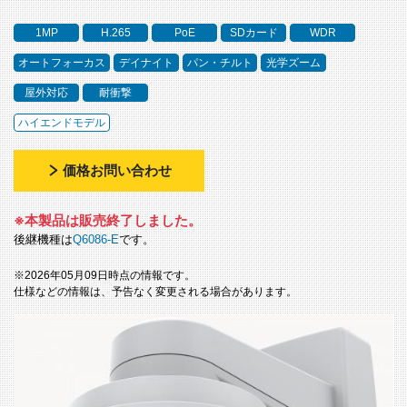
1MP
H.265
PoE
SDカード
WDR
オートフォーカス
デイナイト
パン・チルト
光学ズーム
屋外対応
耐衝撃
ハイエンドモデル
価格お問い合わせ
※本製品は販売終了しました。
後継機種は
Q6086-E
です。
※2026年05月09日時点の情報です。
仕様などの情報は、予告なく変更される場合があります。