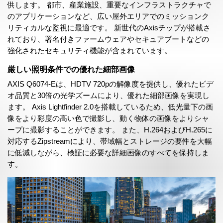
供します。 都市、産業施設、重要なインフラストラクチャで
のアプリケーションなど、広い屋外エリアでのミッションク
リティカルな監視に最適です。 新世代のAxisチップが搭載さ
れており、署名付きファームウェアやセキュアブートなどの
強化されたセキュリティ機能が含まれています。
厳しい照明条件での優れた細部画像
AXIS Q6074-Eは、HDTV 720pの解像度を提供し、優れたビデ
オ品質と30倍の光学ズームにより、優れた細部画像を実現し
ます。 Axis Lightfinder 2.0を搭載しているため、低光量下の画
像をより彩度の高い色で撮影し、動く物体の画像をよりシャ
ープに撮影することができます。 また、H.264およびH.265に
対応するZipstreamにより、帯域幅とストレージの要件を大幅
に低減しながら、検証に必要な詳細画像のすべてを保持しま
す。