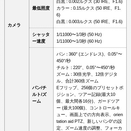
白黒 : 0.002ルクス (30 IRE、F1.6)
最低照度
カラー : 0.15ルクス (50 IRE、F1.
6)
白黒 : 0.003ルクス (50 IRE、F1.6)
カメラ
シャッタ
1/11000〜1/3秒 (50 Hz)
ー速度
1/11000〜1/3秒 (60 Hz)
パン : 360° (エンドレス)、0.05°〜
450°/秒
チルト : 220°、0.05°〜450°/秒
ズーム : 30倍光学、12倍デジタ
ル、合計360倍ズーム
パン/チ
Eフリップ、256個のプリセットポ
ルト/ズ
ジション、ツアー記録(最大10
ーム
個、最大間各16分)、ガードツア
ー (最大100個)、コントロールキ
ュー、画面上での方向表⽰、orien
tation aid PTZ、新しいパン0°の設
定、ズーム速度の調整、フォーカ