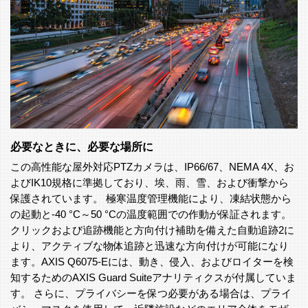
必要なときに、必要な場所に
この高性能な屋外対応PTZカメラは、IP66/67、NEMA 4X、お
よびIK10規格に準拠しており、埃、雨、雪、および衝撃から
保護されています。 極寒温度管理機能により、凍結状態から
の起動と-40 °C～50 °Cの温度範囲での作動が保証されます。
クリックおよび追跡機能と方向付け補助を備えた自動追跡2に
より、アクティブな物体追跡と迅速な方向付けが可能になり
ます。AXIS Q6075-Eには、動き、侵入、およびロイターを検
知するためのAXIS Guard Suiteアナリティクスが付属していま
す。 さらに、プライバシーを保つ必要がある場合は、プライ