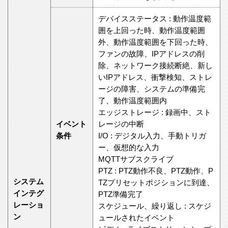
デバイスステータス : 動作温度範
囲を上回った時、動作温度範囲
外、動作温度範囲を下回った時、
ファンの故障、IPアドレスの削
除、ネットワーク接続断絶、新し
いIPアドレス、衝撃検知、ストレ
ージの障害、システムの準備完
了、動作温度範囲内
エッジストレージ : 録画中、スト
イベント
レージの中断
条件
I/O : デジタル入力、手動トリガ
ー、仮想的な入力
MQTTサブスクライブ
PTZ : PTZ動作不良、PTZ動作、P
システム
TZプリセットポジションに到達、
インテグ
PTZ準備完了
レーショ
スケジュール、繰り返し : スケジ
ン
ュールされたイベント