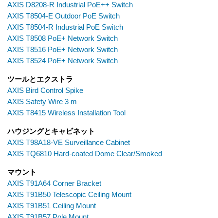
AXIS D8208-R Industrial PoE++ Switch
AXIS T8504-E Outdoor PoE Switch
AXIS T8504-R Industrial PoE Switch
AXIS T8508 PoE+ Network Switch
AXIS T8516 PoE+ Network Switch
AXIS T8524 PoE+ Network Switch
ツールとエクストラ
AXIS Bird Control Spike
AXIS Safety Wire 3 m
AXIS T8415 Wireless Installation Tool
ハウジングとキャビネット
AXIS T98A18-VE Surveillance Cabinet
AXIS TQ6810 Hard-coated Dome Clear/Smoked
マウント
AXIS T91A64 Corner Bracket
AXIS T91B50 Telescopic Ceiling Mount
AXIS T91B51 Ceiling Mount
AXIS T91B57 Pole Mount