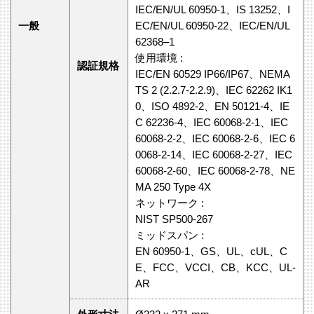
IEC/EN/UL 60950-1、IS 13252、I
一般
EC/EN/UL 60950-22、IEC/EN/UL
62368‒1
使用環境 :
認証規格
IEC/EN 60529 IP66/IP67、NEMA
TS 2 (2.2.7-2.2.9)、IEC 62262 IK1
0、ISO 4892-2、EN 50121-4、IE
C 62236-4、IEC 60068-2-1、IEC
60068-2-2、IEC 60068-2-6、IEC 6
0068-2-14、IEC 60068-2-27、IEC
60068-2-60、IEC 60068-2-78、NE
MA 250 Type 4X
ネットワーク :
NIST SP500-267
ミッドスパン :
EN 60950-1、GS、UL、cUL、C
E、FCC、VCCI、CB、KCC、UL-
AR