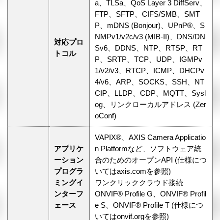
a、TLSa、QoS Layer 3 DiffServ、
FTP、SFTP、CIFS/SMB、SMT
P、mDNS (Bonjour)、UPnP®、S
NMPv1/v2c/v3 (MIB-II)、DNS/DN
対応プロ
Sv6、DDNS、NTP、RTSP、RT
トコル
P、SRTP、TCP、UDP、IGMPv
1/v2/v3、RTCP、ICMP、DHCPv
4/v6、ARP、SOCKS、SSH、NT
CIP、LLDP、CDP、MQTT、Sysl
og、リンクローカルアドレス (Zer
oConf)
VAPIX®、AXIS Camera Applicatio
アプリケ
n Platformなど、ソフトウェア統
ーション
合のためのオープンAPI (仕様につ
プログラ
いてはaxis.comを参照)
ミングイ
ワンクリッククラウド接続
ンターフ
ONVIF® Profile G、ONVIF® Profil
ェース
e S、ONVIF® Profile T (仕様につ
いてはonvif.orgを参照)