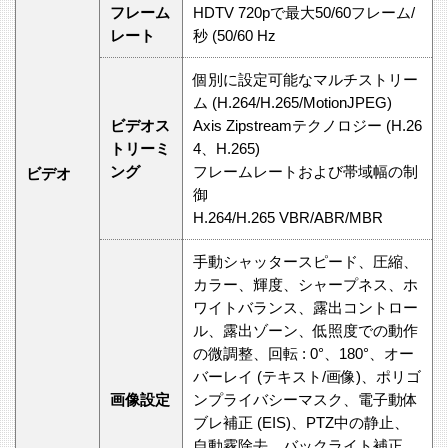
フレーム
HDTV 720pで最大50/60フレーム/
レート
秒 (50/60 Hz
個別に設定可能なマルチストリー
ム (H.264/H.265/MotionJPEG)
ビデオス
Axis Zipstreamテクノロジー (H.26
トリーミ
4、H.265)
ング
フレームレートおよび帯域幅の制
ビデオ
御
H.264/H.265 VBR/ABR/MBR
手動シャッタースピード、圧縮、
カラー、輝度、シャープネス、ホ
ワイトバランス、露出コントロー
ル、露出ゾーン、低照度での動作
の微調整、回転 : 0°、180°、オー
バーレイ (テキスト/画像)、ポリゴ
画像設定
ンプライバシーマスク、電子動体
ブレ補正 (EIS)、PTZ中の静止、
自動霧除去、バックライト補正、