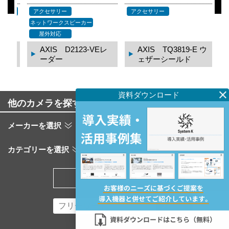
応
アクセサリー
アクセサリー
ア
ネットワークスピーカー
屋外対応
レ
AXIS D2123-VEレ
AXIS TQ3819-E ウ
ーダー
ェザーシールド
他のカメラを探す
メーカーを選択
カテゴリーを選択
検索する