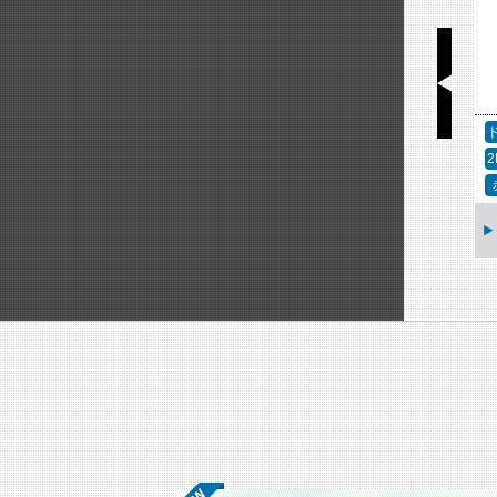
アクセサリー
固定カメラ
2MP（フルHD）
赤外線
ア
AXIS TP1807-E ウ
ェザーシールド
AXIS M1075-L Mk II
ボックスカメラ