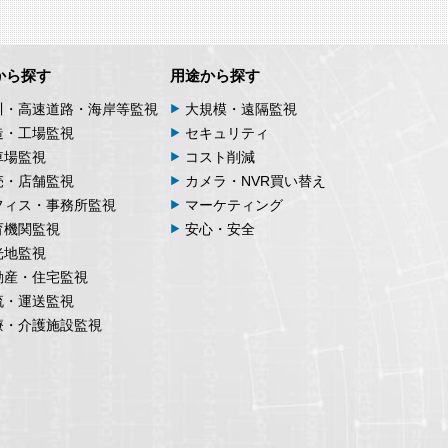
から探す
用途から探す
川・高速道路・海岸等監視
大規模・遠隔監視
造・工場監視
セキュリティ
車場監視
コスト削減
売・店舗監視
カメラ・NVR買い替え
フィス・事務所監視
マーケティング
育機関監視
安心・安全
光地監視
動産・住宅監視
流・運送監視
療・介護施設監視