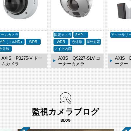
ドームカメラ
固定カメラ
5MP～
アクセサリ
2MP（フルHD）
WDR
WDR
赤外線
屋外対応
赤外線
マイク内蔵
AXIS P3275-V ドー
AXIS Q9227-SLV コ
AXIS 
ムカメラ
ーナーカメラ
ーダー
監視カメラブログ
BLOG