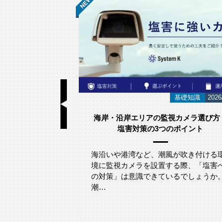
導入事例
2026/07/01
基礎知識
2026
よる粉体表面の凹
海岸・沿岸エリアの監視カメラ選び方
ステム【製造・食
塩害対策の3つのポイント
け】
海沿いや港湾など、潮風が吹き付ける
ようなお客様におすす
境に監視カメラを設置する際、「塩害
工場 ✓ 粉体、粒
の対策」は意識できているでしょうか
食…
潮…