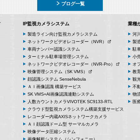
ブログ一覧
す
IP監視カメラシステム
業種
製造ライン向け
監視カメラシステム
河
ネットワーク
ビデオ
レコーダー
（NVR）
製
車両
ナンバー
認識
システム
駐
ターミナル
駐車場
管理
システム
小
ネットワーク
ビデオ
レコーダー
（NVR-Pro）
オ
映像管理
システム
（SK VMS）
教
顔認識システム
SenseNebula
観
ＡＩ画像認識
構築サービス
不
SK VMS+AI画像認識
連動システム
物
人数カウント
カメラ
VIVOTEK SC9133-RTL
医
クラウド型監視カメラシステム
構築支援サービス
レコーダー内蔵
AXIS
ネットワークカメラ
ＡＩ顔認識ドーム型
サーマルカメラ
映像データ
圧縮システム
画像解析
システム
（シンフォニー）