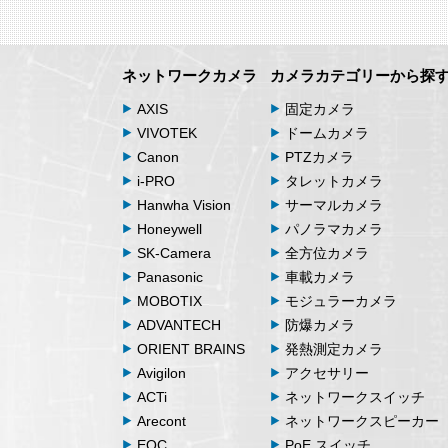
ネットワークカメラ
カメラカテゴリーから探
AXIS
固定カメラ
VIVOTEK
ドームカメラ
Canon
PTZカメラ
i-PRO
タレットカメラ
Hanwha Vision
サーマルカメラ
Honeywell
パノラマカメラ
SK-Camera
全方位カメラ
Panasonic
車載カメラ
MOBOTIX
モジュラーカメラ
ADVANTECH
防爆カメラ
ORIENT BRAINS
発熱測定カメラ
Avigilon
アクセサリー
ACTi
ネットワークスイッチ
Arecont
ネットワークスピーカー
EOC
PoE スイッチ