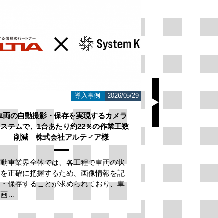
導入事例
2026/05/29
車両の自動撮影・保存を実現するカメラ
ステムで、1台あたり約22％の作業工数
削減 株式会社アルティア様
こんにちは！ 
AI画像認識シ
自動車業界全体では、各工程で車両の状
す。 今回は監
態を正確に把握するため、画像情報を記
録・保存することが求められており、車
両画…