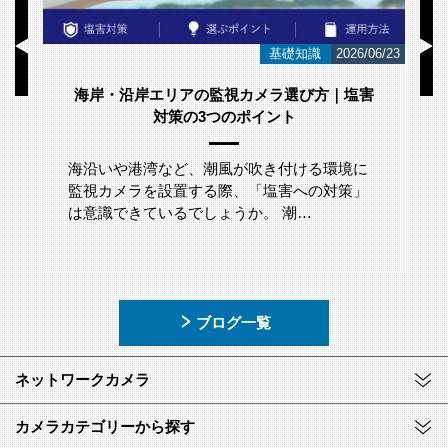
/01
基礎知識
2026/06/23
海岸・沿岸エリアの監視カメラ選び方｜塩害
対策の3つのポイント
海沿いや港湾など、潮風が吹き付ける環境に
監視カメラを設置する際、「塩害への対策」
は意識できているでしょうか。 潮…
ブログ一覧
ネットワークカメラ
カメラカテゴリーから探す