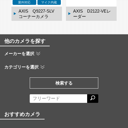
屋外対応
22-VEレ
AXIS D2123-VEレ
AXIS TQ3819-E ウ
ーダー
ェザーシールド
他のカメラを探す
メーカーを選択
カテゴリーを選択
検索する
おすすめカメラ