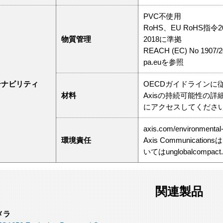
PVC不使用
RoHS、EU RoHS指令201
物質管理
2018に準拠
REACH (EC) No 190
pa.euを参照
テナビリティ
OECDガイドラインに
材料
Axisの持続可能性の詳細について
にアクセスしてくださ
axis.com/environmental-r
環境責任
Axis Communicatio
いてはunglobalcompact
関連製品
メラ