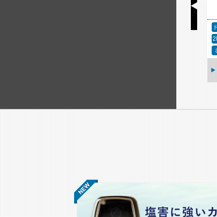
アクセサリー
固定カメラ
2MP（フルHD）
赤外線
ア
AXIS TP1807-E ウ
ェザーシールド
AXIS M1075-L Mk II
ボックスカメラ