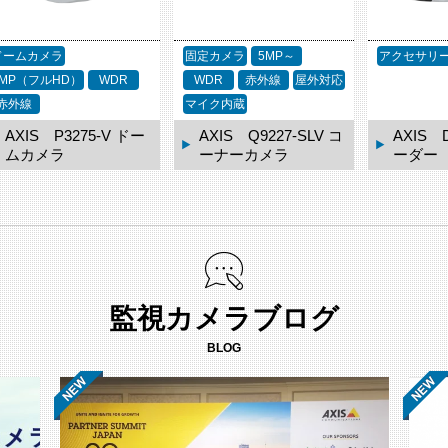
ドームカメラ
固定カメラ
5MP～
アクセサリ
2MP（フルHD）
WDR
WDR
赤外線
屋外対応
赤外線
マイク内蔵
AXIS P3275-V ドー
AXIS Q9227-SLV コ
AXIS 
ムカメラ
ーナーカメラ
ーダー
監視カメラブログ
BLOG