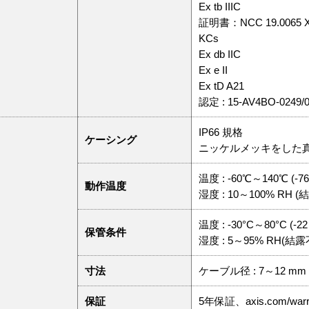
Ex tb IIIC
証明書：NCC 19.0065 
KCs
Ex db IIC
Ex e II
Ex tD A21
認定 : 15-AV4BO-0249/0
IP66 規格
ケーシング
ニッケルメッキをした
温度 : -60℃～140℃ (-76
動作温度
湿度 : 10～100% RH 
温度 : -30°C～80°C (-22
保管条件
湿度 : 5～95% RH(結露
寸法
ケーブル径 : 7～12 mm
保証
5年保証、axis.com/war