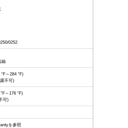
X
250/0252
真鍮
 °F～284 °F)
(結露不可)
 °F～176 °F)
不可)
rantyを参照