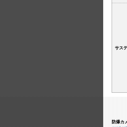
サス
防爆カ