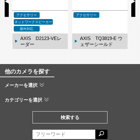
応
アクセサリー
アクセサリー
ア
ネットワークスピーカー
屋外対応
レ
AXIS D2123-VEレ
AXIS TQ3819-E ウ
ーダー
ェザーシールド
他のカメラを探す
メーカーを選択
カテゴリーを選択
検索する