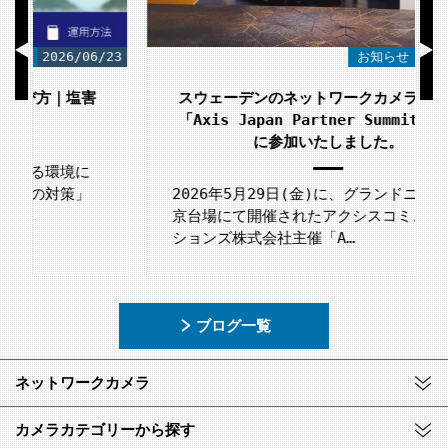
/23
お知らせ
2026/06/12
スウェーデンのネットワークカメラメーカー
「Axis Japan Partner Summit 2026」
に参加いたしました。
2026年5月29日(金)に、グランドニッコー東
京台場にて開催されたアクシスコミュニケー
ションズ株式会社主催「A…
ブログ一覧
ネットワークカメラ
カメラカテゴリーから探す