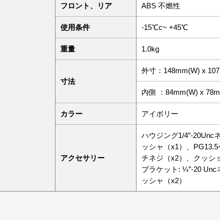
フロント、リア
ABS 不燃性
使用条件
-15℃c~ +45℃
重量
1.0kg
外寸：148mm(W) x 107m
寸法
内側 ：84mm(W) x 78mm
カラー
アイボリー
ハウジング1/4″-20U
ッシャ（x1）、PG13
アクセサリー
チネジ（x2）、クッシ
ブラケット: ¼”-20 
ッシャ（x2）