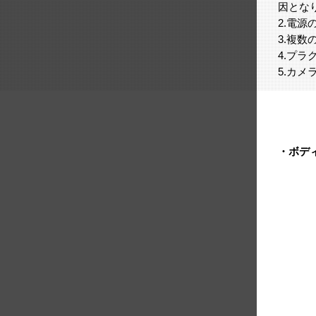
因とな
2.電
3.複
4.プ
5.カ
・ボデ