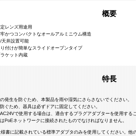
概要
固定レンズ用途用
堅牢かつコンパクトなオールアルミニウム構造
/天井設置可能
取り付けが簡単なスライドオープンタイプ
ブラケット内蔵
特長
ラーの発生を防ぐため、本製品を雨や湿気にさらさないでください。
我を防ぐため、器具は必ずドアに固定してください。
源をAC24Vで使用する場合は、適合するプラグアダプターを使用する
メラはPoEネットワークに接続されたものでなければなりません。
ず仕様書に記載されている標準アダプタのみを使用してください。他