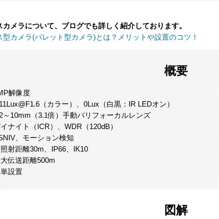
スカメラについて、ブログでも詳しく紹介しております。
ス型カメラ(バレット型カメラ)とは？メリットや設置のコツ！
概要
MP解像度
.11Lux@F1.6（カラー）、0Lux（白黒：IR LEDオン）
.2～10mm（3.1倍）手動バリフォーカルレンズ
イナイト（ICR）、WDR（120dB）
SNIV、モーション検知
R照射距離30m、IP66、IK10
大伝送距離500m
簡単設置
図解