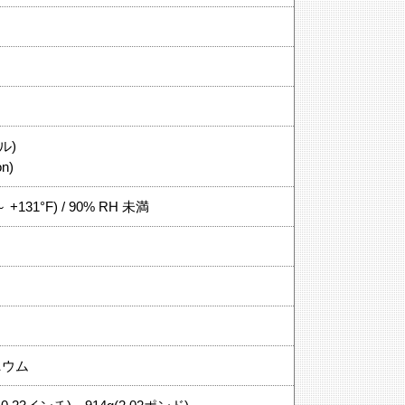
ル)
on)
 ～ +131°F) / 90% RH 未満
ニウム