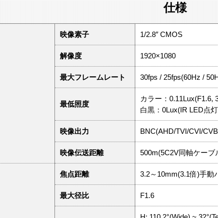
仕様
映像素子
1/2.8″ CMOS
解像度
1920×1080
最大フレームレート
30fps / 25fps(60Hz / 50
カラー：0.11Lux(F1.6, 3
最低照度
白黒：0Lux(IR LED点灯
映像出力
BNC(AHD/TVI/CVI/C
映像伝送距離
500m(5C2V同軸ケーブ
焦点距離
3.2～10mm(3.1倍)
最大径比
F1.6
H: 110.2°(Wide) ~ 32°(Te