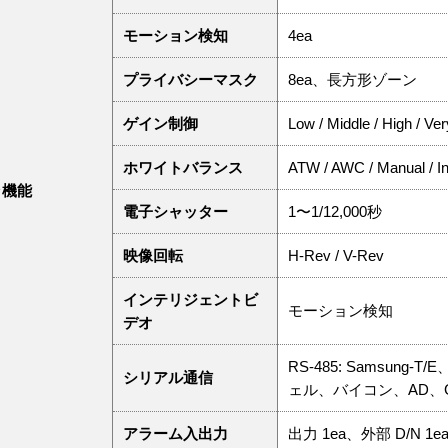
モーション検知
4ea
プライバシーマスク
8ea、長方形ゾーン
ゲイン制御
Low / Middle / High / Ve
ホワイトバランス
ATW / AWC / Manual / In
ラ機能
電子シャッター
1〜1/12,000秒
映像回転
H-Rev / V-Rev
インテリジェントビ
モーション検知
デオ
RS-485: Samsung
シリアル通信
ェル、バイコン、AD、
アラーム入出力
出力 1ea、外部 D/N 1e