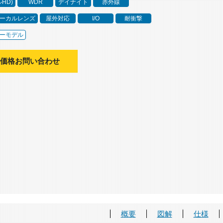
ルHD)
WDR
デイナイト
赤外線
ーカルレンズ
屋外対応
I/O
耐衝撃
ーモデル
価格お問い合わせ
概要
図解
仕様