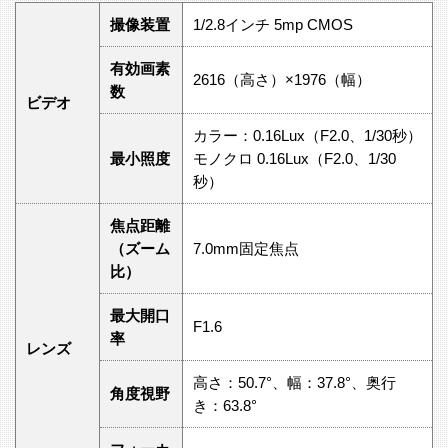
撮像装置
1/2.8インチ 5mp CMOS
有効画素
2616（高さ）×1976（幅）
数
ビデオ
カラー：0.16Lux（F2.0、1/30秒）
最小照度
モノクロ 0.16Lux（F2.0、1/30
秒）
焦点距離
（ズーム
7.0mm固定焦点
比）
最大開口
F1.6
率
レンズ
高さ：50.7°、幅：37.8°、奥行
角度視野
き：63.8°