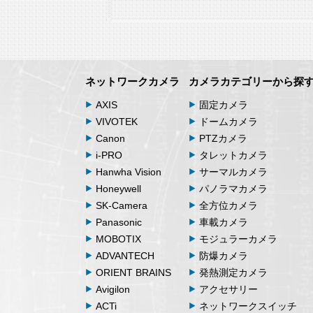
ネットワークカメラ
カメラカテゴリーから探
AXIS
固定カメラ
VIVOTEK
ドームカメラ
Canon
PTZカメラ
i-PRO
タレットカメラ
Hanwha Vision
サーマルカメラ
Honeywell
パノラマカメラ
SK-Camera
全方位カメラ
Panasonic
車載カメラ
MOBOTIX
モジュラーカメラ
ADVANTECH
防爆カメラ
ORIENT BRAINS
発熱測定カメラ
Avigilon
アクセサリー
ACTi
ネットワークスイッチ