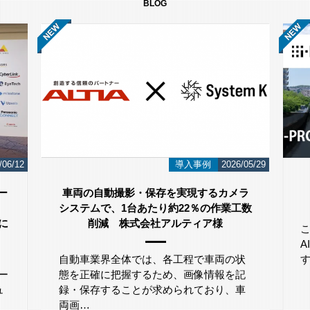
BLOG
/06/12
導入事例
2026/05/29
ー
車両の自動撮影・保存を実現するカメラ
システムで、1台あたり約22％の作業工数
」に
削減 株式会社アルティア様
自動車業界全体では、各工程で車両の状
ー
態を正確に把握するため、画像情報を記
ュ
録・保存することが求められており、車
両画…