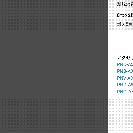
新規の
8つの
最大8
アクセ
PND-A9
PNB-A9
PNV-A9
PND-A
PNO-A