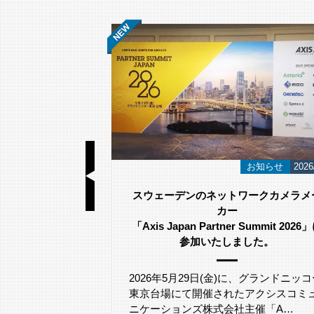
基礎知識
2026/06/23
お知らせ
2026
視カメラ選び方｜
スウェーデンのネットワークカメラメ
のポイント
カー
「Axis Japan Partner Summit 2026
参加いたしました。
が吹き付ける環
る際、「塩害へ
るでしょうか。
2026年5月29日(金)に、グランドニッコ
東京台場にて開催されたアクシスコミ
ニケーションズ株式会社主催「A…