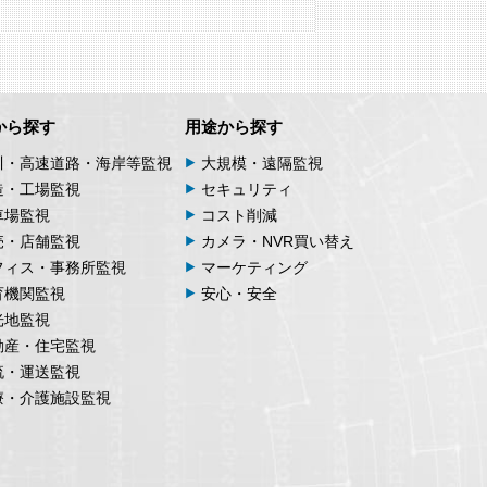
から探す
用途から探す
川・高速道路・海岸等監視
大規模・遠隔監視
造・工場監視
セキュリティ
車場監視
コスト削減
売・店舗監視
カメラ・NVR買い替え
フィス・事務所監視
マーケティング
育機関監視
安心・安全
光地監視
動産・住宅監視
流・運送監視
療・介護施設監視