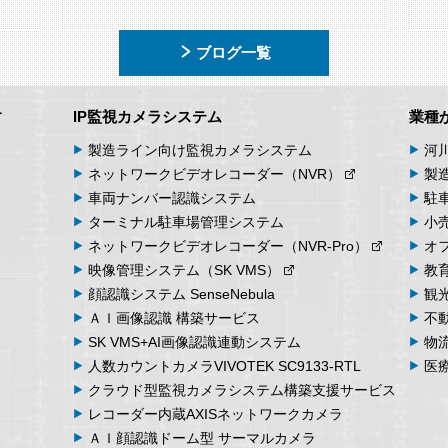
ブログ一覧
す
IP監視カメラシステム
業種
製造ライン向け
監視カメラシステム
河
ネットワーク
ビデオ
レコーダー
（NVR）
製
車両
ナンバー
認識
システム
駐
ターミナル
駐車場
管理
システム
小
ネットワーク
ビデオ
レコーダー
（NVR-Pro）
オ
映像管理
システム
（SK VMS）
教
顔認識システム
SenseNebula
観
ＡＩ画像認識
構築サービス
不
SK VMS+AI画像認識
連動システム
物
人数カウント
カメラ
VIVOTEK SC9133-RTL
医
クラウド型監視カメラシステム
構築支援サービス
レコーダー内蔵
AXIS
ネットワークカメラ
ＡＩ顔認識ドーム型
サーマルカメラ