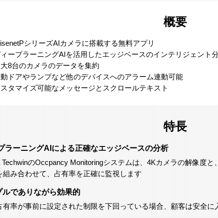
概要
isenetPシリーズAIカメラに搭載する無料アプリ
ディープラーニングAIを活用したエッジベースのインテリジェント
最大8台のカメラのデータを集約
自動ドアやランプなど他のデバイスへのアラーム連動可能
カスタマイズ可能なメッセージとスクロールテキスト
特長
プラーニングAIによる正確なエッジベースの分析
ha TechwinのOccpancy Monitoringシステムは、4Kカメ
を組み合わせて、占有率を正確に監視します
プルでありながら効果的
占有率が事前に設定された制限を下回っている場合、顧客は安全に