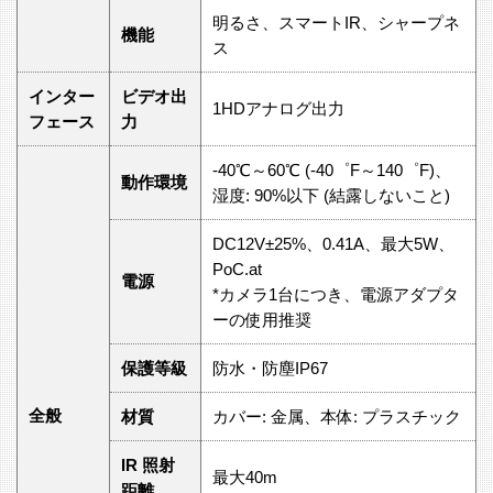
明るさ、スマートIR、シャープネ
機能
ス
インター
ビデオ出
1HDアナログ出力
フェース
力
-40℃～60℃ (-40゜F～140゜F)、
動作環境
湿度: 90%以下 (結露しないこと)
DC12V±25%、0.41A、最大5W、
PoC.at
電源
*カメラ1台につき、電源アダプタ
ーの使用推奨
保護等級
防水・防塵IP67
全般
材質
カバー: 金属、本体: プラスチック
IR 照射
最大40m
距離