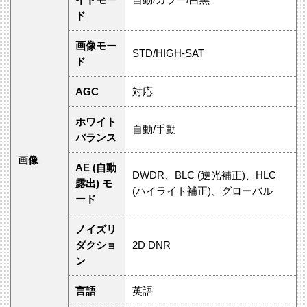
ド
画像モー
STD/HIGH-SAT
ド
AGC
対応
ホワイト
自動/手動
バランス
画像
AE (自動
DWDR、BLC (逆光補正)、HLC
露出) モ
(ハイライト補正)、グローバル
ード
ノイズリ
ダクショ
2D DNR
ン
言語
英語