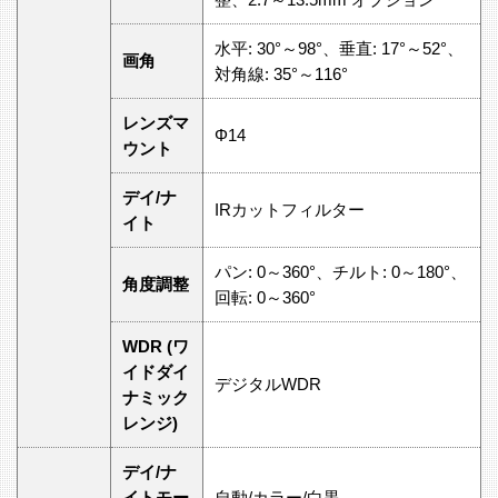
水平: 30°～98°、垂直: 17°～52°、
画角
対角線: 35°～116°
レンズマ
Φ14
ウント
デイ/ナ
IRカットフィルター
イト
パン: 0～360°、チルト: 0～180°、
角度調整
回転: 0～360°
WDR (ワ
イドダイ
デジタルWDR
ナミック
レンジ)
デイ/ナ
イトモー
自動/カラー/白黒