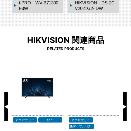
2C
Nモデル WV-S7130
WUX
Canon VB-S910F
HIKVISION 関連商品
RELATED PRODUCTS
アクセサリー
4K〜
アクセサリー
P
2MP（フルHD）