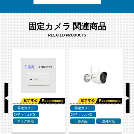
固定カメラ 関連商品
RELATED PRODUCTS
固定カメラ
固定カメラ
2MP（フルHD）
2MP（フルHD）
2M
応
マイク内蔵
WDR
マイク内蔵
i-PRO mini 無線LA