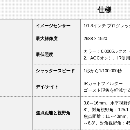
仕様
イメージセンサー
1/1.8インチ プログレ
最大解像度
2688 × 1520
カラー：0.0005ルクス（
最低照度
ラ
2、AGCオン）、IR使
シャッタースピード
1秒から1/100,000秒
IRカットフィルター
デイ/ナイト
ゴースト現象を軽減す
3.8～16mm、水平視野角：
8°、対角視野角：125.1°～
焦点距離と視野角
焦点距離：11～40mm、水
～6.8°、対角視野角：45.8