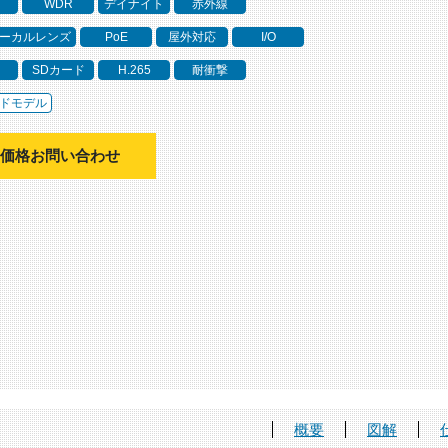
～
WDR
デイナイト
赤外線
ーカルレンズ
PoE
屋外対応
I/O
SDカード
H.265
耐衝撃
ドモデル
価格お問い合わせ
概要
図解