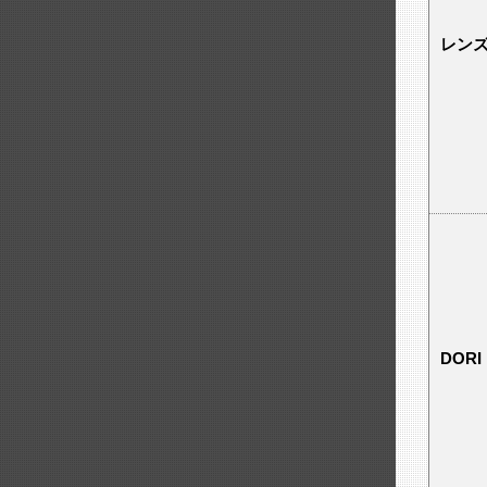
レン
DORI