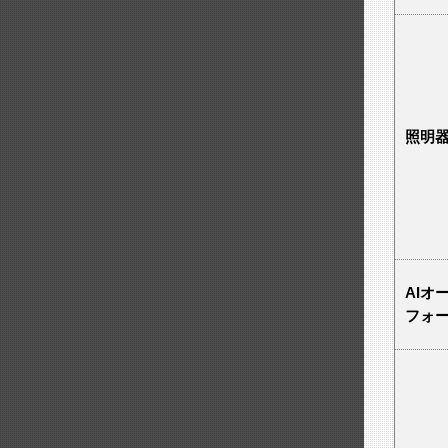
照明
AIオ
フォ