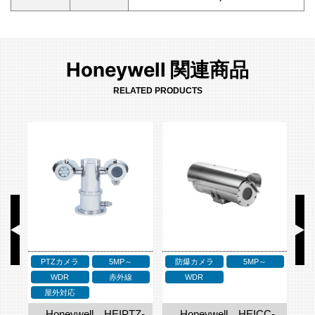
Honeywell 関連商品
RELATED PRODUCTS
PTZカメラ
5MP～
防爆カメラ
5MP～
ア
WDR
赤外線
WDR
屋外対応
Z-
Honeywell HEIPTZ-
Honeywell HEICC-