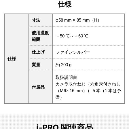
仕様
寸法
φ58 mm × 85 mm（H）
使用温度
－50 ℃～＋60 ℃
範囲
仕上げ
ファインシルバー
仕様
質量
約 200 g
取扱説明書
カメラ取付ねじ（六角穴付きねじ
付属品
（M6× 16 mm）） 5 本（1 本は予
備）
i-PRO 関連商品