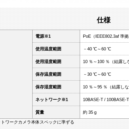
仕様
電源※1
PoE（IEEE802.3af 準
使用温度範囲
－40 ℃～60 ℃
使用湿度範囲
10 ％～100 ％（結露
保存温度範囲
－30 ℃～60 ℃
保存湿度範囲
10 ％～95 ％（結露し
ネットワーク※1
10BASE-T / 100BASE
質量
約 35 g
ネットワークカメラ本体スペックに準ずる