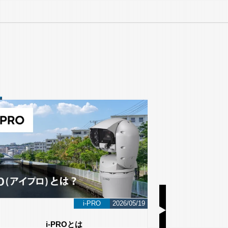
i-PRO
2026/05/19
i-PROとは
LA