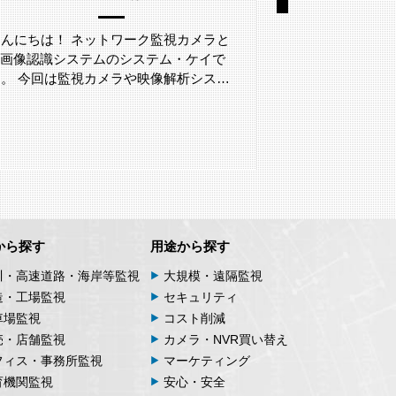
こんにちは！ ネットワーク監視カメラと
こんにちは！ 
AI画像認識システムのシステム・ケイで
AI画像認識シ
す。 今回は監視カメラや映像解析シス…
す。 今回は、L
から探す
用途から探す
川・高速道路・海岸等監視
大規模・遠隔監視
造・工場監視
セキュリティ
車場監視
コスト削減
売・店舗監視
カメラ・NVR買い替え
フィス・事務所監視
マーケティング
育機関監視
安心・安全