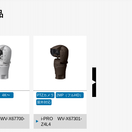
品
4K〜
PTZカメラ
2MP（フルHD）
PTZカメラ
2MP（フル
屋外対応
屋外対応
WV-X67700-
i-PRO WV-X67301-
i-PRO WV-X673
Z4L4
Z4L3