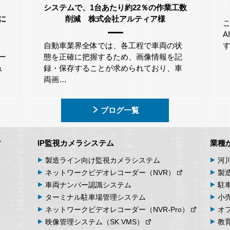
システムで、1台あたり約22％の作業工数
」に
削減 株式会社アルティア様
自動車業界全体では、各工程で車両の状
ー
態を正確に把握するため、画像情報を記
ュ
録・保存することが求められており、車
両画…
ブログ一覧
す
IP監視カメラシステム
業種
製造ライン向け
監視カメラシステム
河
ネットワーク
ビデオ
レコーダー
（NVR）
製
車両
ナンバー
認識
システム
駐
ターミナル
駐車場
管理
システム
小
ネットワーク
ビデオ
レコーダー
（NVR-Pro）
オ
映像管理
システム
（SK VMS）
教