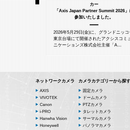
のポイント
カー
「Axis Japan Partner Summit 2026
参加いたしました。
が吹き付ける環
る際、「塩害へ
るでしょうか。
2026年5月29日(金)に、グランドニッコ
東京台場にて開催されたアクシスコミ
ニケーションズ株式会社主催「A…
ネットワークカメラ
カメラカテゴリーから探
AXIS
固定カメラ
VIVOTEK
ドームカメラ
Canon
PTZカメラ
i-PRO
タレットカメラ
Hanwha Vision
サーマルカメラ
Honeywell
パノラマカメラ