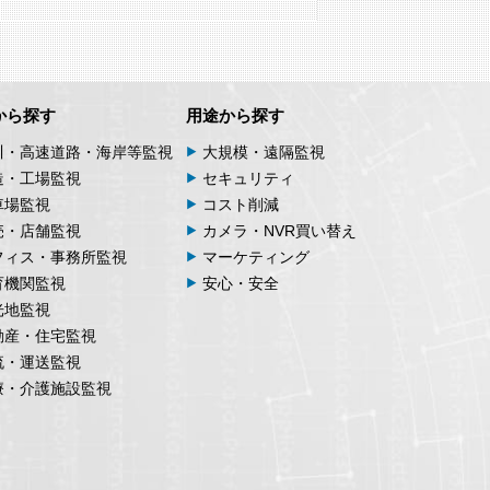
から探す
用途から探す
川・高速道路・海岸等監視
大規模・遠隔監視
造・工場監視
セキュリティ
車場監視
コスト削減
売・店舗監視
カメラ・NVR買い替え
フィス・事務所監視
マーケティング
育機関監視
安心・安全
光地監視
動産・住宅監視
流・運送監視
療・介護施設監視