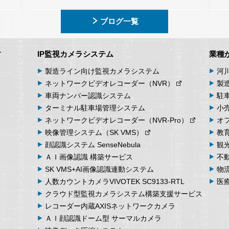
ブログ一覧
す
IP監視カメラシステム
業種
製造ライン向け
監視カメラシステム
河
ネットワーク
ビデオ
レコーダー
（NVR）
製
車両
ナンバー
認識
システム
駐
ターミナル
駐車場
管理
システム
小
ネットワーク
ビデオ
レコーダー
（NVR-Pro）
オ
映像管理
システム
（SK VMS）
教
顔認識システム
SenseNebula
観
ＡＩ画像認識
構築サービス
不
SK VMS+AI画像認識
連動システム
物
人数カウント
カメラ
VIVOTEK SC9133-RTL
医
クラウド型監視カメラシステム
構築支援サービス
レコーダー内蔵
AXIS
ネットワークカメラ
ＡＩ顔認識ドーム型
サーマルカメラ