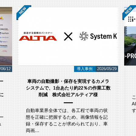
/06/12
導入事例
2026/05/29
ー
車両の自動撮影・保存を実現するカメラ
システムで、1台あたり約22％の作業工数
」に
削減 株式会社アルティア様
自動車業界全体では、各工程で車両の状
ー
態を正確に把握するため、画像情報を記
ュ
録・保存することが求められており、車
両画…