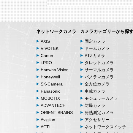
ネットワークカメラ
カメラカテゴリーから探
AXIS
固定カメラ
VIVOTEK
ドームカメラ
Canon
PTZカメラ
i-PRO
タレットカメラ
Hanwha Vision
サーマルカメラ
Honeywell
パノラマカメラ
SK-Camera
全方位カメラ
Panasonic
車載カメラ
MOBOTIX
モジュラーカメラ
ADVANTECH
防爆カメラ
ORIENT BRAINS
発熱測定カメラ
Avigilon
アクセサリー
ACTi
ネットワークスイッチ