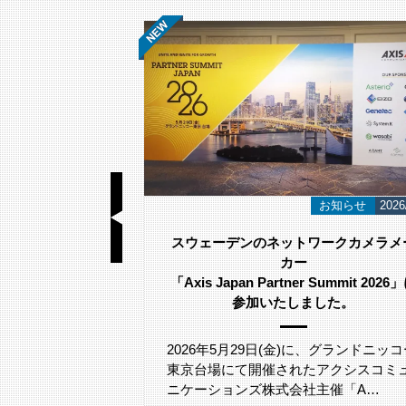
基礎知識
2026/06/23
お知らせ
2026
視カメラ選び方｜
スウェーデンのネットワークカメラメ
のポイント
カー
「Axis Japan Partner Summit 2026
参加いたしました。
が吹き付ける環
る際、「塩害へ
るでしょうか。
2026年5月29日(金)に、グランドニッコ
東京台場にて開催されたアクシスコミ
ニケーションズ株式会社主催「A…