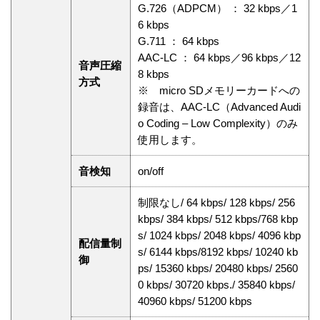
G.726（ADPCM） ： 32 kbps／1
6 kbps
G.711 ： 64 kbps
AAC-LC ： 64 kbps／96 kbps／12
音声圧縮
8 kbps
方式
※ micro SDメモリーカードへの
録音は、AAC-LC（Advanced Audi
o Coding – Low Complexity）のみ
使用します。
音検知
on/off
制限なし/ 64 kbps/ 128 kbps/ 256
kbps/ 384 kbps/ 512 kbps/768 kbp
s/ 1024 kbps/ 2048 kbps/ 4096 kbp
配信量制
s/ 6144 kbps/8192 kbps/ 10240 kb
御
ps/ 15360 kbps/ 20480 kbps/ 2560
0 kbps/ 30720 kbps./ 35840 kbps/
40960 kbps/ 51200 kbps