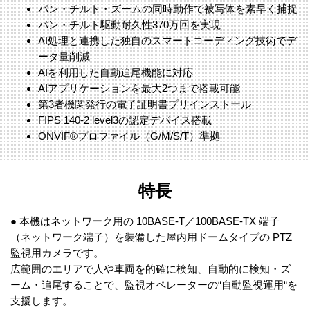
パン・チルト・ズームの同時動作で被写体を素早く捕捉
パン・チルト駆動耐久性370万回を実現
AI処理と連携した独自のスマートコーディング技術でデ
ータ量削減
AIを利用した自動追尾機能に対応
AIアプリケーションを最大2つまで搭載可能
第3者機関発行の電子証明書プリインストール
FIPS 140-2 level3の認定デバイス搭載
ONVIF®プロファイル（G/M/S/T）準拠
特長
● 本機はネットワーク用の 10BASE-T／100BASE-TX 端子
（ネットワーク端子）を装備した屋内用ドームタイプの PTZ
監視用カメラです。
広範囲のエリアで人や車両を的確に検知、自動的に検知・ズ
ーム・追尾することで、監視オペレーターの“自動監視運用“を
支援します。