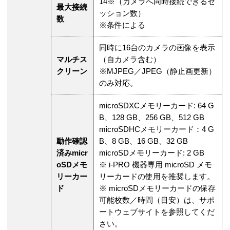
14※（カメラへ同時接続できるセ
最大接続
ッション数）
数
※条件による
同時に16台のカメラの画像を表示
マルチス
（自カメラ含む）
クリーン
※MJPEG／JPEG（静止画更新）
のみ対応。
microSDXCメモリーカード: 64 G
B、128 GB、256 GB、512 GB
microSDHCメモリーカード：4 G
動作確認
B、8 GB、16 GB、32 GB
済みmicr
microSDメモリーカード: 2 GB
oSDメモ
※ i-PRO 機器専用 microSD メモ
リーカー
リーカードの使用を推奨します。
ド
※ microSDメモリーカードの保存
可能枚数／時間（目安）は、サポ
ートウェブサイトを参照してくだ
さい。