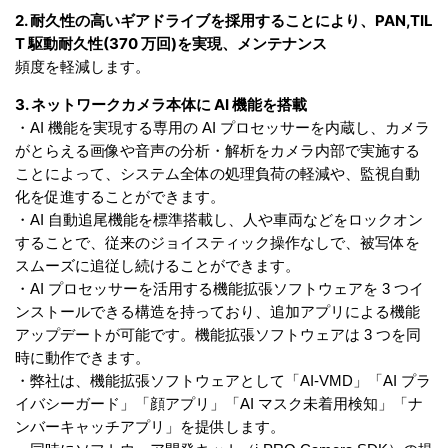
2. 耐久性の高いギアドライブを採用することにより、PAN,TIL
T 駆動耐久性(370 万回)を実現、メンテナンス
頻度を軽減します。
3. ネットワークカメラ本体に AI 機能を搭載
・AI 機能を実現する専用の AI プロセッサーを内蔵し、カメラ
がとらえる画像や音声の分析・解析をカメラ内部で実施する
ことによって、システム全体の処理負荷の軽減や、監視自動
化を促進することができます。
・AI 自動追尾機能を標準搭載し、人や車両などをロックオン
することで、従来のジョイスティック操作なしで、被写体を
スムーズに追従し続けることができます。
・AI プロセッサーを活用する機能拡張ソフトウェアを 3 つイ
ンストールできる構造を持っており、追加アプリによる機能
アップデートが可能です。機能拡張ソフトウェアは 3 つを同
時に動作できます。
・弊社は、機能拡張ソフトウェアとして「AI-VMD」「AI プラ
イバシーガード」「顔アプリ」「AI マスク未着用検知」「ナ
ンバーキャッチアプリ」を提供します。