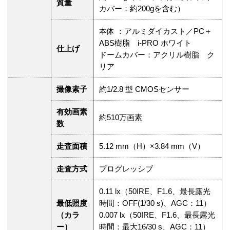
質量
カバー：約200gを含む）
本体 ：アルミダイカスト／PC＋
ABS樹脂 i-PRO ホワイト
仕上げ
ドームカバー：アクリル樹脂 ク
リア
撮像素子
約1/2.8 型 CMOSセンサー
有効画素
約510万画素
数
走査面積
5.12 mm（H）×3.84 mm（V）
走査方式
プログレッシブ
0.11 lx（50IRE、F1.6、最⻑露光
最低照度
時間：OFF(1/30 s)、AGC：11）
（カラ
0.007 lx（50IRE、F1.6、最⻑露光
ー）
時間：最⼤16/30 s、AGC：11）