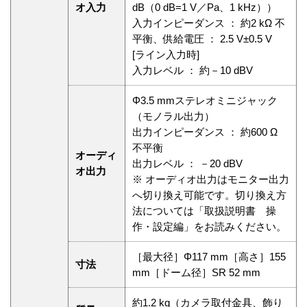
オ入力
dB（0 dB=1 V／Pa、1 kHz））
入力インピーダンス ： 約2 kΩ 不
平衡、供給電圧 ： 2.5 V±0.5 V
[ライン入力時]
入力レベル ： 約－10 dBV
Φ3.5 mmステレオミニジャック
（モノラル出力）
出力インピーダンス ： 約600 Ω
不平衡
オーディ
出力レベル ： －20 dBV
オ出力
※ オーディオ出力はモニター出力
へ切り換え可能です。切り換え方
法については「取扱説明書 操
作・設定編」をお読みください。
［最大径］Φ117 mm［高さ］155
寸法
mm［ドーム径］SR 52 mm
約1.2 kg（カメラ取付金具、飾り