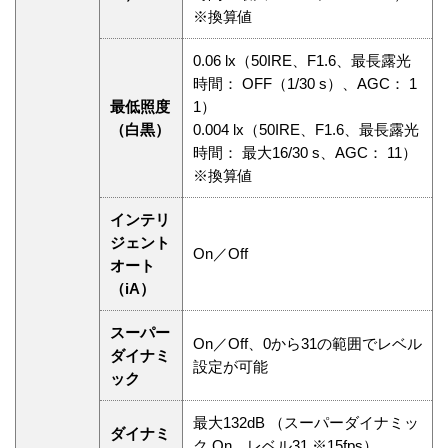
※換算値
0.06 lx（50IRE、F1.6、最長露光
時間： OFF（1/30 s）、AGC： 1
最低照度
1）
（白黒）
0.004 lx（50IRE、F1.6、最長露光
時間： 最大16/30 s、AGC： 11）
※換算値
インテリ
ジェント
On／Off
オート
（iA）
スーパー
On／Off、0から31の範囲でレベル
ダイナミ
設定が可能
ック
最大132dB （スーパーダイナミッ
ダイナミ
ク On、レベル31 ※15fps）