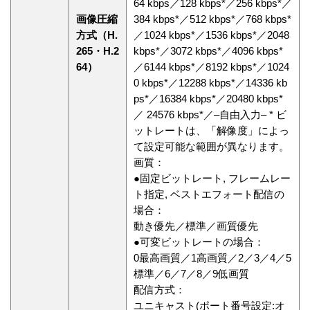
64 kbps／128 kbps*／256 kbps*／
画像圧縮
384 kbps*／512 kbps*／768 kbps*
方式（H.
／1024 kbps*／1536 kbps*／2048
265・H.2
kbps*／3072 kbps*／4096 kbps*
64）
／6144 kbps*／8192 kbps*／1024
0 kbps*／12288 kbps*／14336 kb
ps*／16384 kbps*／20480 kbps*
／ 24576 kbps*／–自由入力– * ビ
ットレートは、「解像度」によっ
て設定可能な範囲が異なります。
画質：
●固定ビットレート, フレームレー
ト指定, ベストエフォート配信の
場合：
動き優先／標準／画質優先
●可変ビットレートの場合：
0最高画質／1高画質／2／3／4／5
標準／6／7／8／9低画質
配信方式：
ユニキャスト(ポート番号設定:オ