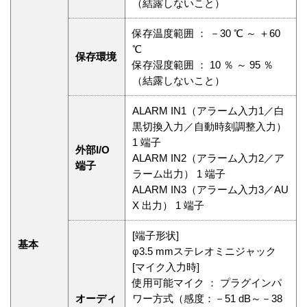
（結露しないこと）
保存温度範囲 ： －30 ℃ ～ ＋60
℃
保存環境
保存湿度範囲 ： 10 ％ ～ 95 ％
（結露しないこと）
ALARM IN1（アラーム入力1／白
黒切換入力／自動時刻調整入力）
1 端子
外部I/O
ALARM IN2（アラーム入力2／ア
端子
ラーム出力） 1 端子
ALARM IN3（アラーム入力3／AU
X 出力） 1 端子
[端子形状]
基本
φ3.5 mmステレオミニジャック
[マイク入力時]
使用可能マイク ： プラグインパ
オーディ
ワー方式（感度：－51 dB～－38