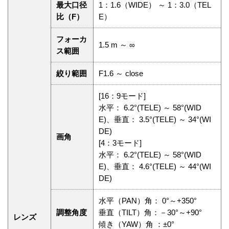
最大口径
1：1.6（WIDE） ～ 1：3.0（TEL
比（F）
E）
フォーカ
1.5 m ～ ∞
ス範囲
絞り範囲
F1.6 ～ close
[16：9モード]
水平： 6.2°(TELE) ～ 58°(WID
E)、垂直： 3.5°(TELE) ～ 34°(WI
DE)
画角
[4：3モード]
水平： 6.2°(TELE) ～ 58°(WID
E)、垂直： 4.6°(TELE) ～ 44°(WI
DE)
水平（PAN）角： 0°～+350°
調整⾓度
垂直（TILT）角：－30°～+90°
レンズ
傾き（YAW）角 ：±0°