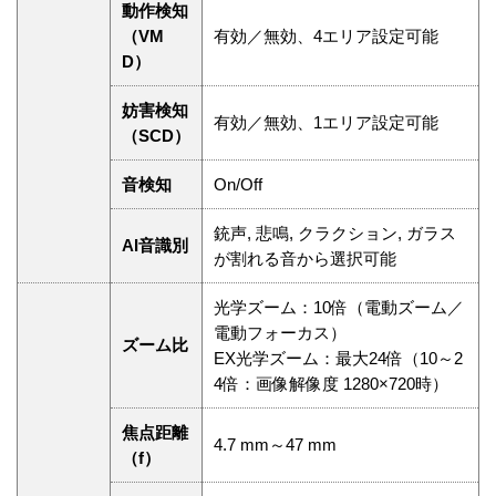
動作検知
（VM
有効／無効、4エリア設定可能
D）
妨害検知
有効／無効、1エリア設定可能
（SCD）
音検知
On/Off
銃声, 悲鳴, クラクション, ガラス
AI音識別
が割れる音から選択可能
光学ズーム：10倍（電動ズーム／
電動フォーカス）
ズーム比
EX光学ズーム：最大24倍（10～2
4倍：画像解像度 1280×720時）
焦点距離
4.7 mm～47 mm
（f）