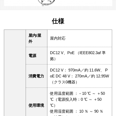
仕様
屋内/屋
屋内対応
外
DC12 V、PoE （IEEE802.3af 準
電源
拠）
DC12 V： 970mA／約 11.6W、 P
消費電力
oE DC 48 V： 270mA／約 12.95W
（クラス0機器）
使用温度範囲 ：－10 ℃ ～ ＋50
℃（電源投入時：0 ℃ ～ ＋50
使用環境
℃）
使用湿度範囲 ： 10 ％ ～ 90 ％