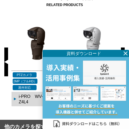
RELATED PRODUCTS
PTZカメラ
PTZカメラ
2MP（フルHD）
2MP（フルHD）
2M
屋外対応
屋外対応
0-
i-PRO WV-X67301-
i-PRO WV-X67301-
Z4L4
Z4L3
他のカメラを探す