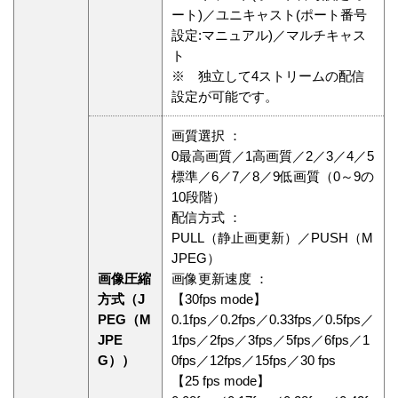
ート)／ユニキャスト(ポート番号
設定:マニュアル)／マルチキャス
ト
※ 独立して4ストリームの配信
設定が可能です。
画質選択 ：
0最高画質／1高画質／2／3／4／5
標準／6／7／8／9低画質（0～9の
10段階）
配信方式 ：
PULL（静止画更新）／PUSH（M
JPEG）
画像圧縮
画像更新速度 ：
方式（J
【30fps mode】
PEG（M
0.1fps／0.2fps／0.33fps／0.5fps／
JPE
1fps／2fps／3fps／5fps／6fps／1
G））
0fps／12fps／15fps／30 fps
【25 fps mode】