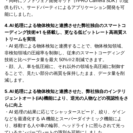
・同時にソフトウェア開発キット（i-PRO Camera SDK）の提
供も行い、サードパーティによるアプリケーション開発を可
能にしました。
4. AI 処理による物体検知と連携させた弊社独自のスマートコ
ーディング技術※1 を搭載し、更なる低ビットレート高画質ス
トリームを実現
・AI 処理による物体検知と連携することで、物体検知領域、
非検知領域の圧縮率を制御し、従来のスマートコーディング
技術と比べデータ量を最大 50%※2 削減できます。
・顔、人、車を低圧縮に、それ以外の領域を高圧縮に制御す
ることで、見たい部分の画質を保持したまま、データ量を削
減します。
5. AI 処理による物体検知と連携させた、弊社独自のインテリ
ジェントオート(iA)機能により、逆光の人物などの視認性をさ
らに向上
・AI 処理の結果に応じてシャッタースピード、絞り、ゲイン
などを最適化する iA 機能とスーパーダイナミック機能によ
り、移動する人や車の輪郭、ヘッドライトに照らされて光っ
ているナンバープレートの識別を可能にしました。