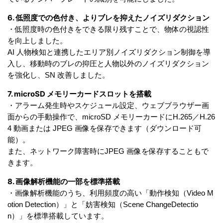
6. 低照度での色付き、よりブレを抑えたノイズリダクション
・低照度時の色付きをできる限り残すことで、物体の視認性
を向上しました。
AI 人物検知と連携したエリア別ノイズリダクション制御を導
入し、移動時のブレの抑圧と人物以外のノイズリダクション
を強化し、SN 改善しました。
7. microSD メモリーカードスロットを搭載
・アラーム発生時やスケジュール設定、ウェブブラウザー画
面からの手動操作で、microSD メモリーカードにH.265／H.26
4 動画または JPEG 画像を保存できます（ダウンロード可
能）。
また、ネットワーク障害時にJPEG 画像を保存することもで
きます。
8. 画像解析機能の一部を標準搭載
・画像解析機能のうち、利用頻度の高い「動作検知（Video M
otion Detection）」と「妨害検知（Scene ChangeDetectio
n）」を標準搭載しています。