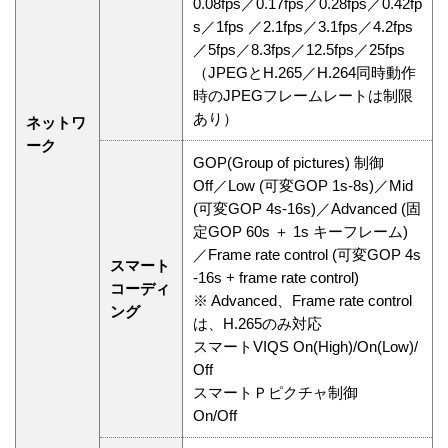
0.08fps／0.17fps／0.28fps／0.42fp
s／1fps ／2.1fps／3.1fps／4.2fps
／5fps／8.3fps／12.5fps／25fps
（JPEGとH.265／H.264同時動作
時のJPEGフレームレートは制限
あり）
ネットワ
ーク
GOP(Group of pictures) 制御
Off／Low (可変GOP 1s-8s)／Mid
(可変GOP 4s-16s)／Advanced (固
定GOP 60s ＋ 1s キーフレーム)
／Frame rate control (可変GOP 4s
スマート
-16s + frame rate control)
コーディ
※ Advanced、Frame rate control
ング
は、H.265のみ対応
スマートVIQS On(High)/On(Low)/
Off
スマートＰピクチャ制御
On/Off