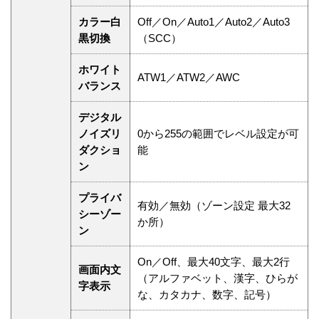
カラー白
Off／On／Auto1／Auto2／Auto3
黒切換
（SCC）
ホワイト
ATW1／ATW2／AWC
バランス
デジタル
ノイズリ
0から255の範囲でレベル設定が可
ダクショ
能
ン
プライバ
有効／無効（ゾーン設定 最大32
シーゾー
か所）
ン
On／Off、最大40文字、最大2行
画面内文
（アルファベット、漢字、ひらが
字表示
な、カタカナ、数字、記号）