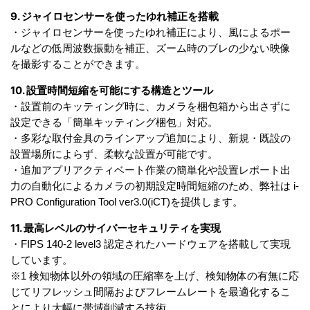
9. ジャイロセンサーを使ったゆれ補正を搭載
・ジャイロセンサーを使ったゆれ補正により、風によるポー
ルなどの低周波数振動を補正、ズーム時のブレの少ない映像
を撮影することができます。
10. 設置時間短縮を可能にする構造とツール
・設置前のキッティング時に、カメラを梱包箱から出さずに
設定できる「簡単キッティング梱包」対応。
・多彩な取付金具のラインアップ追加により、新規・既設の
設置場所によらず、柔軟な設置が可能です。
・追加アプリアクティベート作業の簡単化や設置レポート出
力の自動化によるカメラの初期設定時間短縮のため、弊社は i-
PRO Configuration Tool ver3.0(iCT)を提供します。
11. 最高レベルのサイバーセキュリティを実現
・FIPS 140-2 level3 認定されたハードウェアを搭載して実現
しています。
※1 検知物体以外の領域の圧縮率を上げ、検知物体の有無に応
じてリフレッシュ間隔およびフレームレートを最適化するこ
とにより大幅に帯域削減する技術。