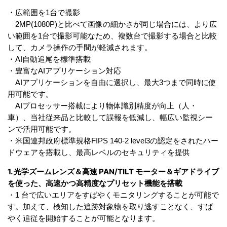
・広範囲を1台で撮影
2MP(1080P)と比べて画像の細かさが同じ場合には、より広
い範囲を1台で撮影可能なため、複数台で撮影する場合と比較
して、カメラ操作の手間が軽減されます。
・AI自動追尾を標準搭載
・豊富なAIアプリケーション対応
AIアプリケーションを自由に選択し、最大3つまで同時に使
用可能です。
AIプロセッサー搭載により物体識別精度が向上（人・
車）、当社従来品と比較して誤報を低減し、幅広い監視シー
ンで活用可能です。
・米国連邦政府標準規格FIPS 140-2 level3の認定をされたハー
ドウェアを搭載し、最高レベルのセキュリティを提供
1. 光学ズームレンズ＆高速 PAN/TILT モーター＆ギアドライブ
を使った、高速かつ高精度なプリセット機能を搭載
・1 台で広いエリアをすばやくモニタリングすることが可能で
す。加えて、検知した追跡対象物を取り逃すことなく、すば
やく追従を開始することが可能となります。