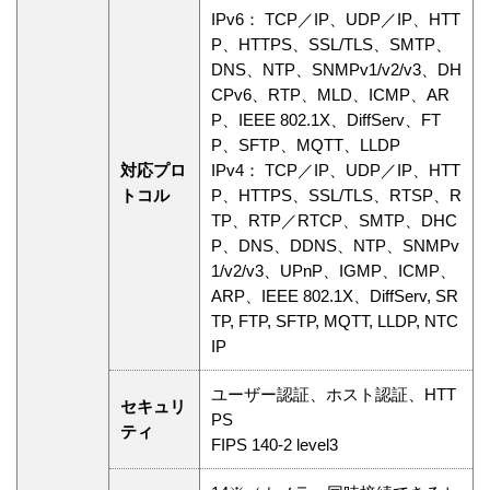
IPv6： TCP／IP、UDP／IP、HTT
P、HTTPS、SSL/TLS、SMTP、
DNS、NTP、SNMPv1/v2/v3、DH
CPv6、RTP、MLD、ICMP、AR
P、IEEE 802.1X、DiffServ、FT
P、SFTP、MQTT、LLDP
対応プロ
IPv4： TCP／IP、UDP／IP、HTT
トコル
P、HTTPS、SSL/TLS、RTSP、R
TP、RTP／RTCP、SMTP、DHC
P、DNS、DDNS、NTP、SNMPv
1/v2/v3、UPnP、IGMP、ICMP、
ARP、IEEE 802.1X、DiffServ, SR
TP, FTP, SFTP, MQTT, LLDP, NTC
IP
ユーザー認証、ホスト認証、HTT
セキュリ
PS
ティ
FIPS 140-2 level3