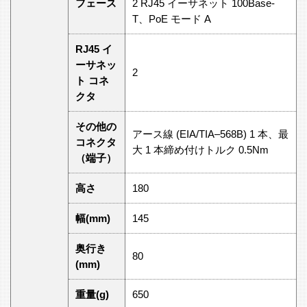
フェース
2 RJ45 イーサネット 100Base-
T、PoE モード A
RJ45 イ
ーサネッ
2
ト コネ
クタ
その他の
アース線 (EIA/TIA–568B) 1 本、最
コネクタ
大 1 本締め付けトルク 0.5Nm
（端子）
高さ
180
幅(mm)
145
奥行き
80
(mm)
重量(g)
650