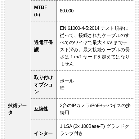
MTBF
80.000
(h)
EN 61000-4-5:2014 テスト規格に
従って、接続されたケーブルのす
過電圧保
べてのワイヤで最大 4 kV までテ
護
スト済み。最大接続ケーブルの長
さは 1 m/1 ヤードを超えてはなり
ません
取り付け
ポール
オプショ
壁
ン
技術デー
2台のIPカメラ/PoE+デバイスの接
互換性
タ
続用
1 LSA (2x 100Base-T) グランドク
インター
ランプ付き