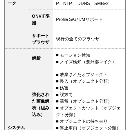
ーク
P、NTP、 DDNS、SMBv2
ONVIF準
Profile S/G/T/Mサポート
拠
サポート
現行の全てのブラウザ
ブラウザ
■ モーション検知
解析
■ ノイズ検知（要外部マイク）
■ 放棄されたオブジェクト
■ 侵入（オブジェクト分類）
■ 妨害
強化され
■ 誤方向
た画像解
■ 滞留（オブジェクト分類）
析（組み
■ オブェクトカウント（オブジェ
込み）
クト分類）
■ オブジェクトの持ち去り
システム
■ 停止車両（オブジェクト分類）