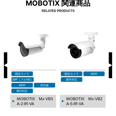
MOBOTIX 関連商品
RELATED PRODUCTS
固定カメラ
4K〜
ドームカメラ
ド
WDR
赤外線
2MP（フルHD）
屋外対応
WDR
赤外線
屋外対応
B2
MOBOTIX Mx-VB1
MOBOTIX Mx-VD3
A-8-IR-VA
A-2-IR-VA