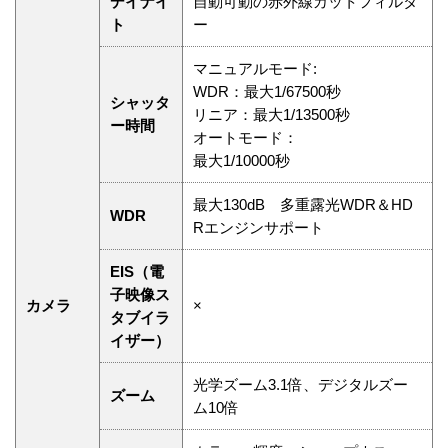
デイナイ
自動可動の赤外線カットフィルタ
ト
ー
マニュアルモード:
WDR：最大1/67500秒
シャッタ
リニア：最大1/13500秒
ー時間
オートモード：
最大1/10000秒
最大130dB 多重露光WDR＆HD
WDR
Rエンジンサポート
EIS（電
子映像ス
カメラ
×
タブイラ
イザー）
光学ズーム3.1倍、デジタルズー
ズーム
ム10倍