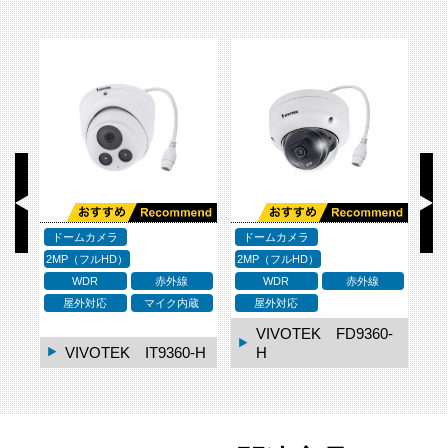
ドームカメラ
ドームカメラ
1MP
ド
2MP（フルHD）
WDR
WDR
0-
Canon VB-S31D M
k II
Canon VB-M620D