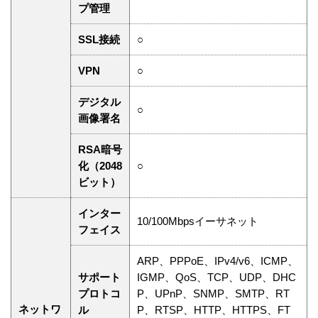
プ管理
SSL接続
○
VPN
○
デジタル
○
画像署名
RSA暗号
化（2048
○
ビット）
インター
10/100Mbpsイーサネット
フェイス
ARP、PPPoE、IPv4/v6、ICMP、
サポート
IGMP、QoS、TCP、UDP、DHC
プロトコ
P、UPnP、SNMP、SMTP、RT
ネットワ
ル
P、RTSP、HTTP、HTTPS、FT