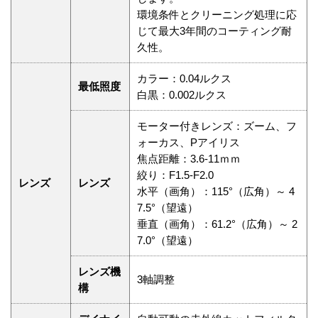
環境条件とクリーニング処理に応
じて最大3年間のコーティング耐
久性。
カラー：0.04ルクス
最低照度
白黒：0.002ルクス
モーター付きレンズ：ズーム、フ
ォーカス、Pアイリス
焦点距離：3.6-11ｍｍ
絞り：F1.5-F2.0
レンズ
レンズ
水平（画角）：115°（広角）～ 4
7.5°（望遠）
垂直（画角）：61.2°（広角）～ 2
7.0°（望遠）
レンズ機
3軸調整
構