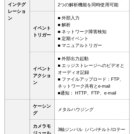
インテグ
2つの解析機能を同時使用可能
レーショ
■ 外部入力
ン
■ 解析
イベント
■ ネットワーク障害検知
トリガー
■ 定期イベント
■ マニュアルトリガー
■ 外部出力起動
■ エッジストレージへのビデオと
イベント
オーディオ記録
アクショ
■ ファイルアップロード：FTP、
ン
ネットワーク共有とe-mail
■通知： HTTP、FTP、e-mail
ケーシン
メタルハウジング
グ
カメラモ
3軸ジンバル（パン/チルト/ロテー
ジュール