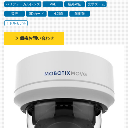
バリフォーカルレンズ
PoE
屋外対応
光学ズーム
音声
SDカード
H.265
耐衝撃
ミドルモデル
価格お問い合わせ