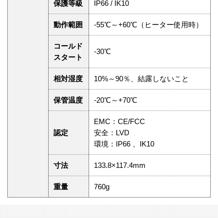
保護等級
IP66 / IK10
動作範囲
-55℃～+60℃（ヒーター使用時）
コールド
-30℃
スタート
相対湿度
10%～90％、結露しないこと
保管温度
-20℃～+70℃
EMC：CE/FCC
認定
安全：LVD
環境：IP66 、IK10
寸法
133.8×117.4mm
重量
760g