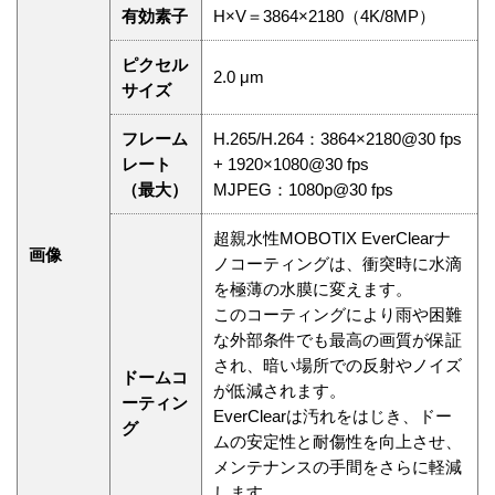
有効素子
H×V＝3864×2180（4K/8MP）
ピクセル
2.0 μm
サイズ
フレーム
H.265/H.264：3864×2180@30 fps
レート
+ 1920×1080@30 fps
（最大）
MJPEG：1080p@30 fps
超親水性MOBOTIX EverClearナ
画像
ノコーティングは、衝突時に水滴
を極薄の水膜に変えます。
このコーティングにより雨や困難
な外部条件でも最高の画質が保証
され、暗い場所での反射やノイズ
ドームコ
が低減されます。
ーティン
EverClearは汚れをはじき、ドー
グ
ムの安定性と耐傷性を向上させ、
メンテナンスの手間をさらに軽減
します。