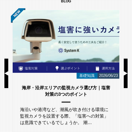
BLOG
/01
基礎知識
2026/06/23
海岸・沿岸エリアの監視カメラ選び方｜塩害
対策の3つのポイント
海沿いや港湾など、潮風が吹き付ける環境に
監視カメラを設置する際、「塩害への対策」
は意識できているでしょうか。 潮…