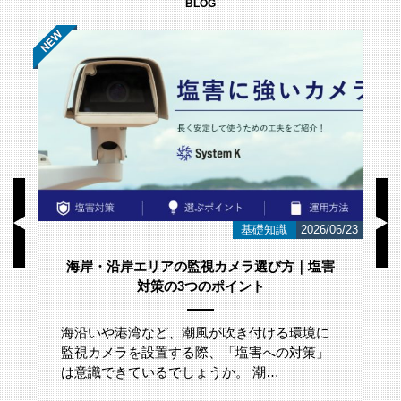
BLOG
6/23
お知らせ
2026/06/12
スウェーデンのネットワークカメラメーカー
「Axis Japan Partner Summit 2026」に参加
いたしました。
2026年5月29日(金)に、グランドニッコー東京
台場にて開催されたアクシスコミュニケーシ
ョンズ株式会社主催「A…