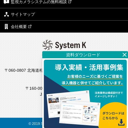
監視カメラシステムの無料相談
サイトマップ
会社概要
株式会社システム・ケイ
本社
〒060-0807 北海道札幌市北区北7条西4丁目1番地2 KDX札幌ビル7
F
東京支社
〒160-0022 東京都新宿区新宿4丁目1番6号
JR新宿ミライナタワー18F
© 2019 System K Corp. All Rights Reserved.