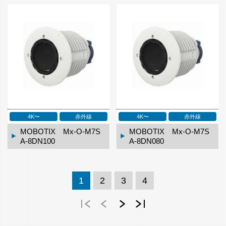
4K〜
赤外線
4K〜
赤外線
MOBOTIX Mx-O-M7S
MOBOTIX Mx-O-M7S
A-8DN100
A-8DN080
1
2
3
4