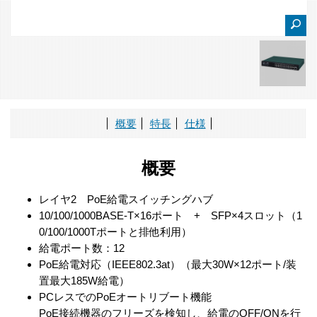
概要
特長
仕様
概要
レイヤ2 PoE給電スイッチングハブ
10/100/1000BASE-T×16ポート + SFP×4スロット（1
0/100/1000Tポートと排他利用）
給電ポート数：12
PoE給電対応（IEEE802.3at）（最大30W×12ポート/装
置最大185W給電）
PCレスでのPoEオートリブート機能
PoE接続機器のフリーズを検知し、給電のOFF/ONを行