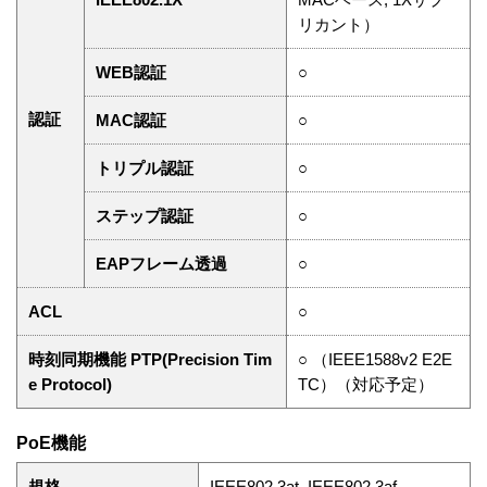
リカント）
WEB認証
○
認証
MAC認証
○
トリプル認証
○
ステップ認証
○
EAPフレーム透過
○
ACL
○
時刻同期機能 PTP(Precision Tim
○ （IEEE1588v2 E2E
e Protocol)
TC）（対応予定）
PoE機能
規格
IEEE802.3at, IEEE802.3af