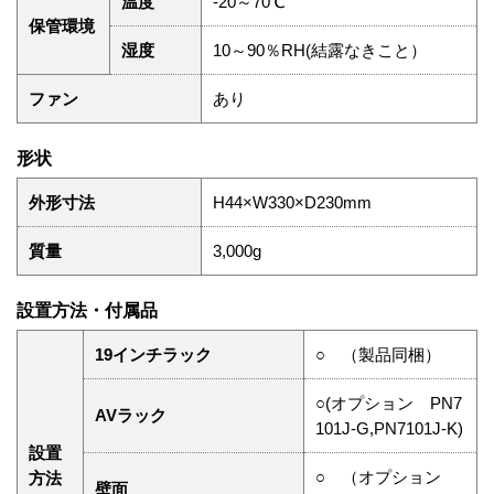
温度
-20～70℃
保管環境
湿度
10～90％RH(結露なきこと）
ファン
あり
形状
外形寸法
H44×W330×D230mm
質量
3,000g
設置方法・付属品
19インチラック
○ （製品同梱）
○(オプション PN7
AVラック
101J-G,PN7101J-K)
設置
○ （オプション
方法
壁面