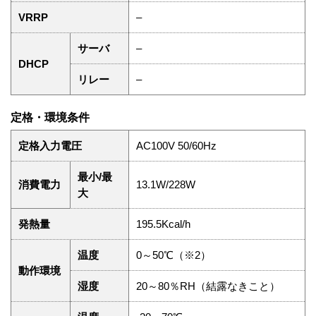
VRRP
–
サーバ
–
DHCP
リレー
–
定格・環境条件
定格入力電圧
AC100V 50/60Hz
最小/最
消費電力
13.1W/228W
大
発熱量
195.5Kcal/h
温度
0～50℃（※2）
動作環境
湿度
20～80％RH（結露なきこと）