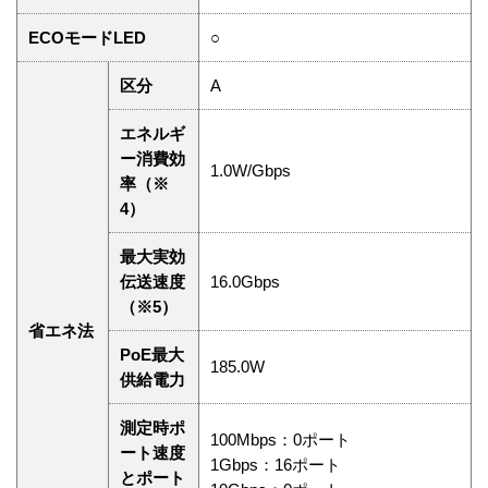
ECOモードLED
○
区分
A
エネルギ
ー消費効
1.0W/Gbps
率（※
4）
最大実効
伝送速度
16.0Gbps
（※5）
省エネ法
PoE最大
185.0W
供給電力
測定時ポ
100Mbps：0ポート
ート速度
1Gbps：16ポート
とポート