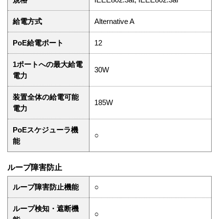
給電方式
Alternative A
PoE給電ポート
12
1ポートへの最大給電
30W
電力
装置全体の給電可能
185W
電力
PoEスケジューラ機
○
能
ループ障害防止
ループ障害防止機能
○
ループ検知・遮断機
○