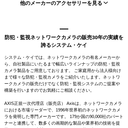
他のメーカーのアクセサリーを見る
VIVOTEKサーマルカメラ
VIVOTEKパノラマカメラ
VIVOTEK全方位カメラ
VIVOTEK車載カメラ
AXISアクセサリー
i-PROアクセサリー
VIVOTEKネットワークスピーカー
Hanwha Visionアクセサリー
Honeywellアクセサリー
VIVOTEKPoE スイッチ
VIVOTEKレンズ
Panasonicアクセサリー
MOBOTIXアクセサリー
防犯・監視ネットワークカメラの販売30年の実績を
VIVOTEKビデオレコーダー
HIKVISIONアクセサリー
Pride Techアクセサリー
誇るシステム・ケイ
VIVOTEKスプリット型ネットワークカメラ
SAXAアクセサリー
OPTEXアクセサリー
システム・ケイでは、ネットワークカメラの有名メーカーか
ら、自社製品にいたるまで幅広いラインナップの防犯・監視
カメラ製品をご用意しております。 ご家庭用から法人様向け
まで様々な防犯・監視カメラをご紹介いたします。ネットワ
ークカメラの販売だけでなく防犯・監視システムのご提案や
構築を行いますのでお気軽にご相談ください。
AXIS正規一次代理店（販売店） Axisは、ネットワークカメラ
における市場リーダーで、1996年世界初のネットワークカメ
ラを発明した専門メーカーです。 179か国の90,000社のパート
ナーと連携して、数多くの画期的な製品や業界初の技術を提