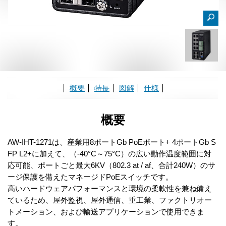
概要
特長
図解
仕様
概要
AW-IHT-1271は、産業用8ポートGb PoEポート+ 4ポートGb S
FP L2+に加えて、（-40°C～75°C）の広い動作温度範囲に対
応可能、ポートごと最大6KV（802.3 at / af、合計240W）のサ
ージ保護を備えたマネージドPoEスイッチです。
高いハードウェアパフォーマンスと環境の柔軟性を兼ね備え
ているため、屋外監視、屋外通信、重工業、ファクトリオー
トメーション、および輸送アプリケーションで使用できま
す。