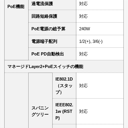
過電流保護
対応
PoE機能
回路短絡保護
対応
PoE電源の総予算
240W
電源端子配列
1/2(+), 3/6(-)
PoE PD自動検出
対応
マネージドLayer2+PoEスイッチの機能
IE802.1D
（スタッ
対応
プ）
IEEE802.
スパニン
1w (RST
対応
グツリー
P)