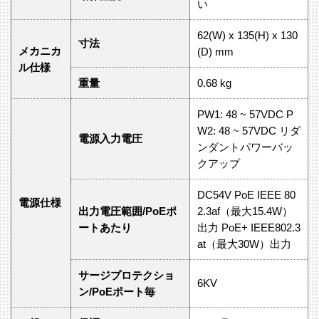
い
62(W) x 135(H) x 130
寸法
メカニカ
(D) mm
ル仕様
重量
0.68 kg
PW1: 48 ~ 57VDC P
W2: 48 ~ 57VDC リダ
電源入力電圧
ンダントパワーバッ
クアップ
DC54V PoE IEEE 80
電源仕様
出力電圧範囲/PoEポ
2.3af（最大15.4W）
ートあたり
出力 PoE+ IEEE802.3
at（最大30W）出力
サージプロテクショ
6KV
ン/PoEポート毎