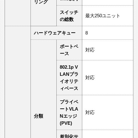
リング
スイッチ
最大250ユニット
の総数
ハードウェアキュー
8
ポートベ
対応
ース
802.1p V
LANプラ
対応
イオリテ
ィベース
プライベ
ートVLA
対応
分類
Nエッジ
(PVE)
差別化サ