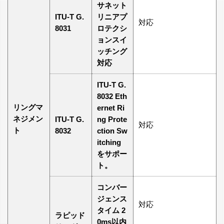
サネット
ITU-T G.
リニアプ
対応
8031
ロテクシ
ョンスイ
ッチング
対応
ITU-T G.
8032 Eth
リングマ
ernet Ri
ネジメン
ITU-T G.
ng Prote
対応
ト
8032
ction Sw
itching
をサポー
ト。
コンバー
ジェンス
対応
タイム 2
ラピッド
0ms以内