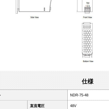
仕様
ル
NDR-75-48
直流電圧
48V