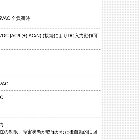
115VAC 全負荷時
 370VDC [AC/L(+),AC/N(-)接続によりDC入力動作可
0VAC
AC
電力
現在の制限、障害状態が取除かれた後自動的に回