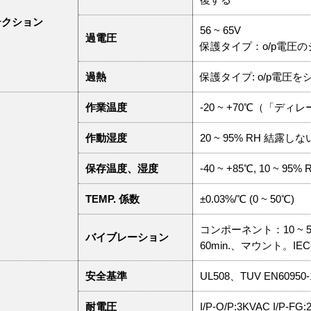
テクション
56 ~ 65V
過電圧
保護タイプ：o/p電圧
過熱
保護タイプ: o/p電圧
作業温度
-20 ~ +70℃（「デ
作動湿度
20 ~ 95% RH 結露し
保存温度、湿度
-40 ~ +85℃, 10 ~ 95% 
TEMP. 係数
±0.03%/℃ (0 ~ 50℃)
コンポーネント：10 ~ 500
バイブレーション
60min.、マウント。IEC6
安全基準
UL508、TUV EN609
耐電圧
I/P-O/P:3KVAC I/P-FG