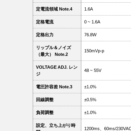
定電流領域 Note.4
1.6A
定格電流
0 ~ 1.6A
定格出力
76.8W
リップル＆ノイズ
150mVp-p
（最大） Note.2
VOLTAGE ADJ. レン
48 ~ 55V
ジ
電圧許容差 Note.3
±1.0%
回線調整
±0.5%
負荷調整
±1.0%
設定、立ち上がり時
1200ms、60ms/230VA