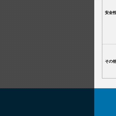
安全性 
その