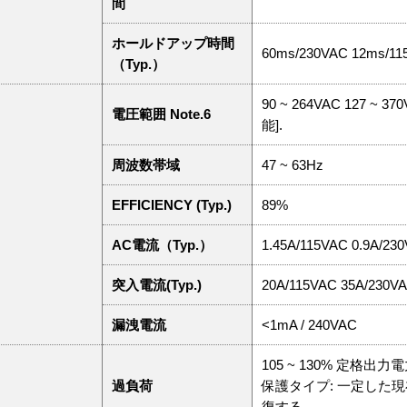
間
ホールドアップ時間
60ms/230VAC 12ms/
（Typ.）
90 ~ 264VAC 127 ~
電圧範囲 Note.6
能].
周波数帯域
47 ~ 63Hz
EFFICIENCY (Typ.)
89%
AC電流（Typ.）
1.45A/115VAC 0.9A/23
突入電流(Typ.)
20A/115VAC 35A/230V
漏洩電流
<1mA / 240VAC
105 ~ 130% 定格出力
過負荷
保護タイプ: 一定した
復する