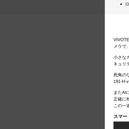
VIVO
メラで
小さなカ
キュリ
死角の
191-
またA
正確に
この一
スマー