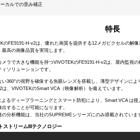
ローカルでの歪み補正
特長
TEKのFE9191-H-v2は、優れた画質を提供する12メガピクセルの
、最高の画像品質を実現します。
メラで大きな機能を持つVIVOTEKのFE9191-H-v2は、屋内
ティソリューションです。
ない360°の視野を確保する魚眼レンズを搭載し、薄型デザインによ
H-v2は、VIVOTEKのSmart VCA（映像解析）を備えています。
Iによるディープラーニングとスマート防犯により、Smart VCA 
検出することが可能になります。
連の分析機能は、当社のSUPREMEシリーズにのみ搭載されていま
トストリームIIIテクノロジー