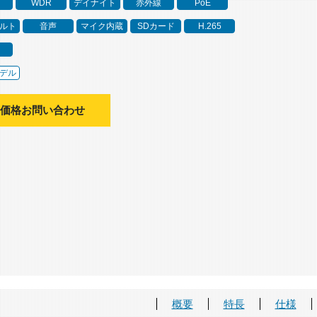
WDR
デイナイト
赤外線
PoE
ルト
音声
マイク内蔵
SDカード
H.265
デル
価格お問い合わせ
概要
特長
仕様