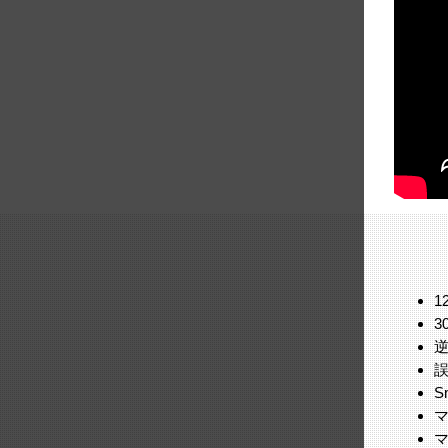
1
3
逆
S
マ