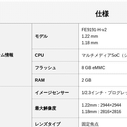
仕様
FE9191-H-v2
モデル
1.22 mm
1.18 mm
テム情報
CPU
マルチメディアSoC（
フラッシュ
8 GB eMMC
RAM
2 GB
イメージセンサー
1/2.3インチ・プログレッ
1.22mm : 2944×2944
最大解像度
1.18mm : 2816×2816
レンズタイプ
固定焦点