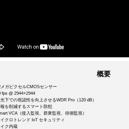
概要
2メガピクセルCMOSセンサー
0 fps @ 2944×2944
光下での視認性を向上させるWDR Pro（120 dB）
誤報を削減するスマート防犯
mart VCA（侵入監視、群衆監視、徘徊監視）
イクロトレンド IoT セキュリティ
マイク内蔵