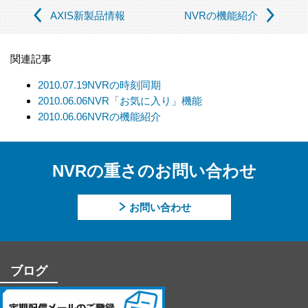
（この場合においても、適切な社内手続を経て行います）
AXIS新製品情報
NVRの機能紹介
【個人情報の取扱いを委託する場合について】
当社は、利用目的の達成に必要な範囲内において個人情報の取
関連記事
扱いを第三者に委託する場合があります。この場合、法令及び
当社の基準に従って委託先を選定し、機密保持契約を締結しま
2010.07.19
NVRの時刻同期
す。委託先に対しては個人情報の適切な取扱いを監督指導しま
2010.06.06
NVR「お気に入り」機能
す。
2010.06.06
NVRの機能紹介
【個人情報の開示等の請求について】
当社は、開示対象個人情報の「利用目的の通知」「開示」「訂
NVRの重さのお問い合わせ
正、追加、削除」「利用又は提供の拒否」の請求に応じており
ます。
お問い合わせ
上記事項を請求される場合は、当社「個人情報窓口」までお知
らせください。
【個人情報提供の任意性及びその結果について】
ブログ
当社への個人情報の提供については本人の任意です。ただし、
提供頂けない個人情報の種類によっては、【個人情報の利用目
的】に記載した業務ができない場合があります。