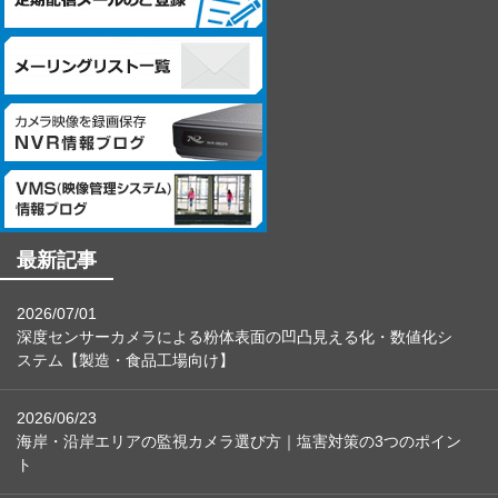
【個人情報に関するお問合せ先】
「開示等のご請求」「苦情・お問合せ」「個人情報保護方針」
に関するお問合せは下記の窓口にお願いします。
－個人情報に関するお問合せ先－
〒060-0807 北海道札幌市北区北7条西4丁目1番地2 KDX札幌ビル
7F
株式会社システム・ケイ 「個人情報窓口」
TEL：011-299-4416
最新記事
個人情報保護管理者：管理本部 駒場 諭
2026/07/01
深度センサーカメラによる粉体表面の凹凸見える化・数値化シ
ステム【製造・食品工場向け】
2026/06/23
海岸・沿岸エリアの監視カメラ選び方｜塩害対策の3つのポイン
ト