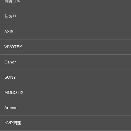
お役立ち
新製品
AXIS
VIVOTEK
Canon
SONY
MOBOTIX
Arecont
NVR関連