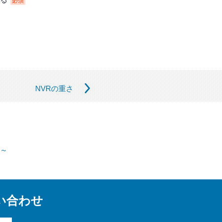
必須
められている場合
扱いを第三者に委託する場合があり
NVRの重さ
、機密保持契約を締結します。委託
正、追加、削除」「利用又は提供の
能～
らせください。
い合わせ
提供頂けない個人情報の種類によっ
があります。