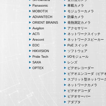
Panasonic
車載カメラ
MOBOTIX
モジュラーカメラ
ADVANTECH
防爆カメラ
ORIENT BRAINS
発熱測定カメラ
Avigilon
アクセサリー
ACTi
ネットワークスイッチ
Arecont
ネットワークスピーカー
EOC
PoE スイッチ
HIKVISION
ソフトウェア
Pride Tech
I/Oモジュール
SAXA
レンズ
OPTEX
ビデオレコーダー
ビデオエンコーダ（ビデ
スプリット型ネットワー
ネットワークカメラ
ビデオデコーダ
ビデオサーバー
アダプタ