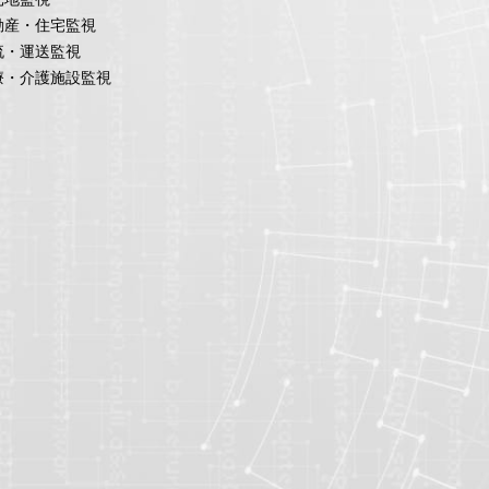
動産・住宅監視
流・運送監視
療・介護施設監視