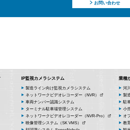
お問い合わせ
【個人情報に関するお問合せ先】
「開示等のご請求」「苦情・お問合せ」「個人情報保護方針」
願いします。
－個人情報に関するお問合せ先－
〒060-0807 北海道札幌市北区北7条西4丁目1番地2 KDX札幌ビル
株式会社システム・ケイ 「個人情報窓口」
TEL：011-299-4416
個人情報保護管理者：管理本部 駒場 諭
す
IP監視カメラシステム
業種
製造ライン向け
監視カメラシステム
河
ネットワーク
ビデオ
レコーダー
（NVR）
製
車両
ナンバー
認識
システム
駐
ターミナル
駐車場
管理
システム
小
ネットワーク
ビデオ
レコーダー
（NVR-Pro）
オ
映像管理
システム
（SK VMS）
教
顔認識システム
SenseNebula
観