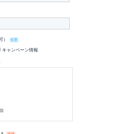
可）
任意
キャンペーン情報
て
信
はありません。
る