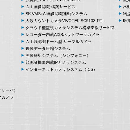
ＡＩ画像認識
構築サービス
不
SK VMS+AI画像認識
連動システム
物
人数カウント
カメラ
VIVOTEK SC9133-RTL
医
クラウド型監視カメラシステム
構築支援サービス
レコーダー内蔵
AXIS
ネットワークカメラ
ＡＩ顔認識ドーム型
サーマルカメラ
映像データ
圧縮システム
画像解析
システム
（シンフォニー）
顔認証機能内蔵
IPカメラシステム
インターネット
カメラシステム
（ICS）
オサーバ）
クカメラ