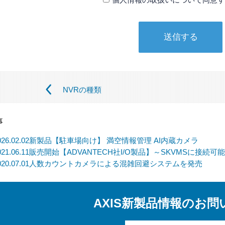
① 本人の同意がある場合
② 法令に基づく場合
③ 個人情報の保護に関する法律及びJISQ：15001によって認
（この場合においても、適切な社内手続を経て行います）
【個人情報の取扱いを委託する場合について】
当社は、利用目的の達成に必要な範囲内において個人情報の取
NVRの種類
ます。この場合、法令及び当社の基準に従って委託先を選定し
先に対しては個人情報の適切な取扱いを監督指導します。
事
【個人情報の開示等の請求について】
026.02.02
新製品【駐車場向け】 満空情報管理 AI内蔵カメラ
当社は、開示対象個人情報の「利用目的の通知」「開示」「訂
021.06.11
販売開始【ADVANTECH社I/O製品】～SKVMSに接続可
拒否」の請求に応じております。
020.07.01
人数カウントカメラによる混雑回避システムを発売
上記事項を請求される場合は、当社「個人情報窓口」までお知
【個人情報提供の任意性及びその結果について】
AXIS新製品情報のお問
当社への個人情報の提供については本人の任意です。ただし、
ては、【個人情報の利用目的】に記載した業務ができない場合