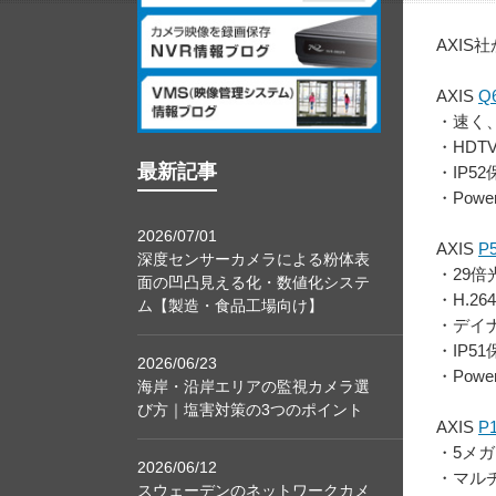
AXI
AXIS
Q
・速く
・HDT
最新記事
・IP5
・Power 
2026/07/01
AXIS
P
深度センサーカメラによる粉体表
・29倍
面の凹凸見える化・数値化システ
・H.26
ム【製造・食品工場向け】
・デイ
・IP5
2026/06/23
・Power 
海岸・沿岸エリアの監視カメラ選
び方｜塩害対策の3つのポイント
AXIS
P
・5メ
2026/06/12
・マルチ
スウェーデンのネットワークカメ