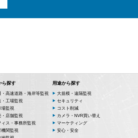
に関するお問合せは下記の窓口にお
 7F
から探す
用途から探す
川・高速道路・海岸等監視
大規模・遠隔監視
造・工場監視
セキュリティ
車場監視
コスト削減
売・店舗監視
カメラ・NVR買い替え
フィス・事務所監視
マーケティング
育機関監視
安心・安全
光地監視