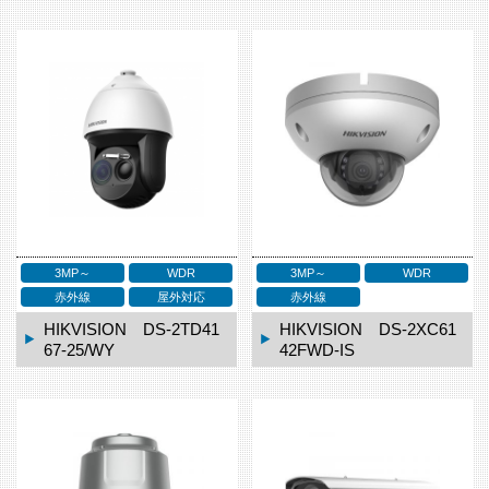
3MP～
WDR
3MP～
WDR
赤外線
屋外対応
赤外線
HIKVISION DS-2TD41
HIKVISION DS-2XC61
67-25/WY
42FWD-IS