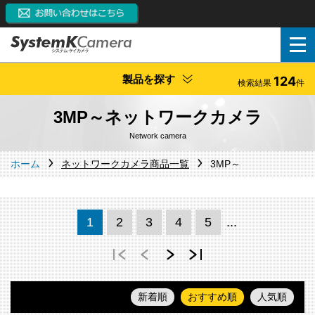
製品を探す
124
検索結果
件
3MP～ネットワークカメラ
Network camera
ホーム
ネットワークカメラ商品一覧
3MP～
1
2
3
4
5
...
新着順
おすすめ順
人気順