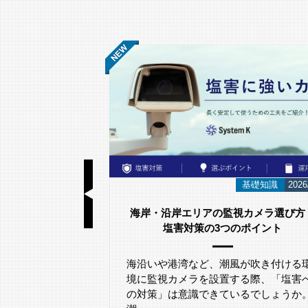
基礎知識
2026/06/23
お知らせ
2026
視カメラ選び方｜
スウェーデンのネットワークカメラメ
のポイント
カー
「Axis Japan Partner Summit 2026
参加いたしました。
が吹き付ける環
る際、「塩害へ
るでしょうか。
2026年5月29日(金)に、グランドニッコ