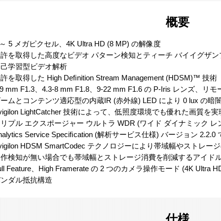
概要
 ～ 5 メガピクセル、4K Ultra HD (8 MP) の解像度
特許を取得した高度なビデオ パターン検知とティーチ バイイグザ
自己学習型ビデオ解析
許を取得した High Deﬁnition Stream Management (HDSM)™ 技術
-9 mm F1.3、4.3-8 mm F1.8、9-22 mm F1.6 の P-Iris
ームとコンテンツ適応型の内蔵IR (赤外線) LED により 0 lux の暗闇で
vigilon LightCatcher 技術によって、低照度環境でも優れた画質を実現
リプル エクスポージャー ウルトラ WDR (ワイド ダイナミック レンジ)
nalytics Service Speciﬁcation (解析サービス仕様) バージョン 2.2.
vigilon HDSM SmartCodec テクノロジーにより帯域幅やストレ
動作検知が無い場合でも帯域幅とストレージ消費を削減するアイドル 
ull Feature、High Framerate の 2 つのカメラ操作モード (4K Ultra 
バンダル抵抗構造
仕様