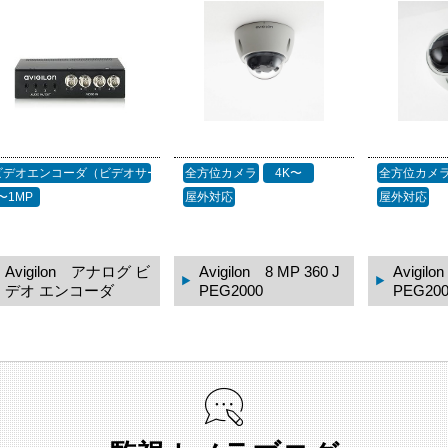
ビデオエンコーダ（ビデオサーバ）
全方位カメラ
4K〜
全方位カメ
〜1MP
屋外対応
屋外対応
Avigilon アナログ ビ
Avigilon 8 MP 360 J
Avigilo
デオ エンコーダ
PEG2000
PEG200