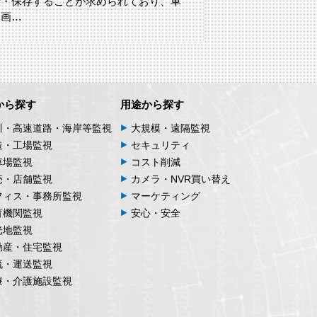
から探す
用途から探す
川・高速道路・海岸等監視
大規模・遠隔監視
造・工場監視
セキュリティ
車場監視
コスト削減
売・店舗監視
カメラ・NVR買い替え
フィス・事務所監視
マーケティング
育機関監視
安心・安全
光地監視
動産・住宅監視
流・運送監視
療・介護施設監視