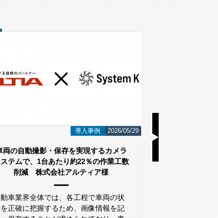
i-PRO
2026/05/19
i-PROとは
LA
こんにちは！ ネットワーク監視カメラと
こんにちは！ 
AI画像認識システムのシステム・ケイで
AI画像認識シ
す。 今回は監視カメラや映像解析シス…
す。 今回は、L