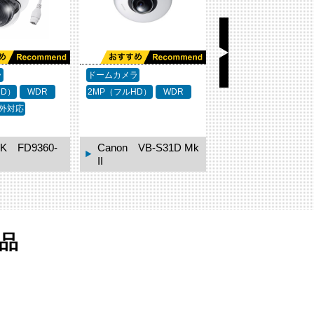
ラ
ドームカメラ
ドームカメラ
1MP
HD）
WDR
2MP（フルHD）
WDR
WDR
外対応
K FD9360-
Canon VB-S31D Mk
II
Canon VB-M62
商品