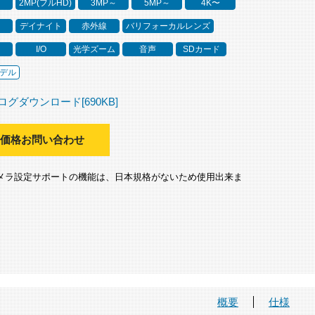
2MP(フルHD)
3MP～
5MP～
4K〜
デイナイト
赤外線
バリフォーカルレンズ
I/O
光学ズーム
音声
SDカード
デル
ログダウンロード[690KB]
価格お問い合わせ
iカメラ設定サポートの機能は、日本規格がないため使用出来ま
概要
仕様