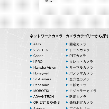
東京台場にて開催されたアクシスコミ
ニケーションズ株式会社主催「A…
ネットワークカメラ
カメラカテゴリーから探
AXIS
固定カメラ
VIVOTEK
ドームカメラ
Canon
PTZカメラ
i-PRO
タレットカメラ
Hanwha Vision
サーマルカメラ
Honeywell
パノラマカメラ
SK-Camera
全方位カメラ
Panasonic
車載カメラ
MOBOTIX
モジュラーカメラ
ADVANTECH
防爆カメラ
ORIENT BRAINS
発熱測定カメラ
Avigilon
アクセサリー