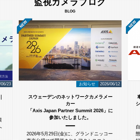
監視カメラブログ
BLOG
/06/12
導入事例
2026/05/29
ー
車両の自動撮影・保存を実現するカメラ
システムで、1台あたり約22％の作業工数
」に
削減 株式会社アルティア様
自動車業界全体では、各工程で車両の状
ー
態を正確に把握するため、画像情報を記