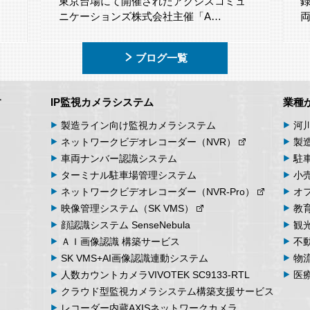
ュ
録・保存することが求められており、車
両画…
ブログ一覧
す
IP監視カメラシステム
業種
製造ライン向け
監視カメラシステム
河
ネットワーク
ビデオ
レコーダー
（NVR）
製
車両
ナンバー
認識
システム
駐
ターミナル
駐車場
管理
システム
小
ネットワーク
ビデオ
レコーダー
（NVR-Pro）
オ
映像管理
システム
（SK VMS）
教
顔認識システム
SenseNebula
観
ＡＩ画像認識
構築サービス
不
SK VMS+AI画像認識
連動システム
物
人数カウント
カメラ
VIVOTEK SC9133-RTL
医
クラウド型監視カメラシステム
構築支援サービス
レコーダー内蔵
AXIS
ネットワークカメラ