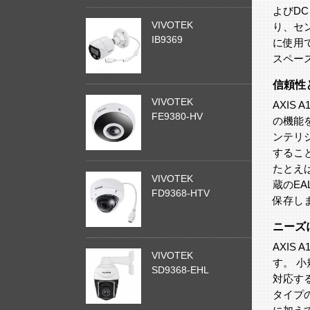
よびD
VIVOTEK
り、セ
IB9369
に使用
スペー
信頼性
VIVOTEK
AXIS
FE9380-HV
の機能
ンテリ
するこ
たとえば
VIVOTEK
蔵のE
FD9368-HTV
保存し
ニーズ
AXIS
VIVOTEK
す。 
SD9368-EHL
対応する
タイプ