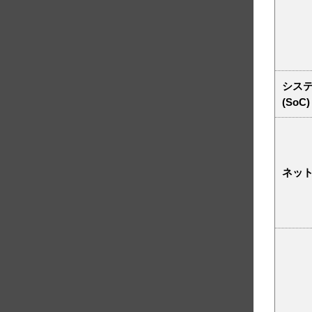
シス
(SoC)
ネッ