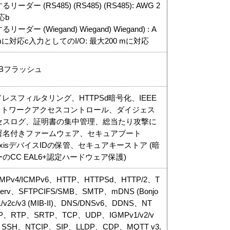
ー (RS485) (RS485) (RS485): AWG 2
応b
 (Wiegand) Wiegand) Wiegand) : A
 mに対応c入力としてのI/O: 最大200 mに対応
8 MBフラッシュ
レスフィルタリング、HTTPSd暗号化、IEEE
LS)d ネットワークアクセスコントロール、ダイジェス
セスログ、証明書の集中管理、総当たり攻撃に
署名付きファームウェア、セキュアブート
tによるAxisデバイスIDの保管、セキュアキーストア (暗
CC EAL6+認定ハードウェア保護)
ICMPv4/ICMPv6、HTTP、HTTPSd、HTTP/2、T
ffServ、SFTPCIFS/SMB、SMTP、mDNS (Bonjo
/v2c/v3 (MIB-II)、DNS/DNSv6、DDNS、NT
、RTP、SRTP、TCP、UDP、IGMPv1/v2/v
、SSH、NTCIP、SIP、LLDP、CDP、MQTT v3.