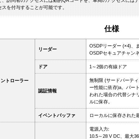
て、訪問者のアクセスには動的QRコードを、車両のアクセスには
セスを付与することが可能です。
仕様
OSDPリーダー (×4)、ま
リーダー
OSDPセキュアチャン
ドア
1～2個の有線ドア
無制限 (サードパーテ
コントローラー
ー性能に依存)a。パー
認証情報
われた場合の代替シナリ
ルに保存。
イベントバッファ
ローカルに保存された最大
電源入力:
10.5～28 V DC、最大3