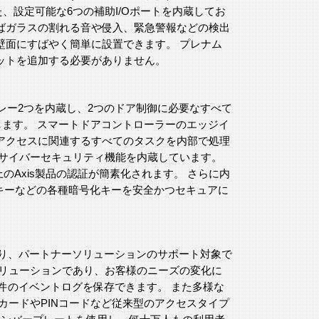
、設定可能な6つの補助I/Oポートを内蔵してお
ばガラスの割れる音や侵入、緊急警報などの検出
壁面にすばやく簡単に設置できます。 プレナム
ットを追加する必要がありません。
 Cリレー2つを内蔵し、2つのドア制御に必要なすべて
します。 スマートドアコントローラーのエッジイ
アクセスに関連するすべてのタスクを内部で処理
るサイバーセキュリティ機能を内蔵しています。
ワーク上のAxis製品の認証が簡素化されます。 さらに内
化キーなどの各種暗号化キーを安全かつセキュアに
れており、パートナーソリューションのサポート対象で
ソリューションであり、お客様のニーズの変化に
000件のイベントログを保存できます。 また多様な
カードやPINコードなど従来型のアクセスタイプ