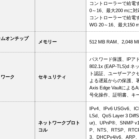
コントローラーで給電するリーダ
0～16、最大200 mに対
コントローラーで給電するリーダー
WG 20～16、最大150
テムオンチップ
メモリー
512 MB RAM、2,04
パスワード保護、IPアド
802.1x (EAP-T
ト認証、ユーザーアク
トワーク
セキュリティ
よる遅延からの保護、
Axis Edge Vaul
号化操作、証明書、キーの
IPv4、IPv6 USGv6、
LSd、QoS Layer 3 Di
ネットワークプロト
ur)、UPnP®、SNMP v1
コル
P、NTS、RTSP、RTCP
3、DHCPv4/v6、ARP