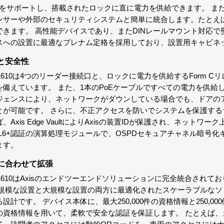
Cをサポートし、搭載されたロックに直に電力を供給できます。 また
ンサーや外部のセキュリティシステムと簡単に統合します。たとえ
できます。 高性能デバイスであり、またDINレールマウント対応で
スへの設置に最適なプレナム定格を採用しており、設置用キャビネ
と安全性
 A1610は4つのリーダー接続口と、ロックに電力を供給するForm
を備えています。 また、1本のPoEケーブルですべての電力を供給
ジェンスにより、ネットワークがダウンしている場合でも、ドアの
とが可能です。 さらに、不正アクセスを防いでシステムを保護す
、Axis Edge VaultによりAxisの装置IDが保護され、ネット
AL6+認証の演算処理モジュールで、OSPDセキュアチャネル暗号
ます。
に合わせて拡張
 A1610はAxisのエンドツーエンドソリューションに完全統合さ
小規模な設置と大規模な設置の両方に最適化されたスケーラブルな
設計です。 デバイス本体に、最大250,000件の資格情報と250,
の資格情報を用いて、柔軟で安全な認証を保証します。 たとえば、