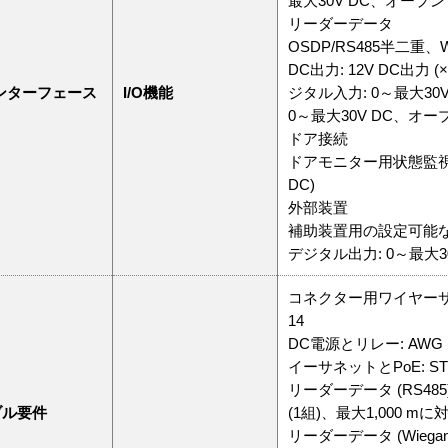
最大30V DC、オープン
リーダーデータ
OSDP/RS485半二重、W
DC出力: 12V DC出力 
インターフェース
I/O機能
ジタル入力: 0～最大30
0～最大30V DC、オー
ドア接続
ドアモニター用状態監視入力
DC)
外部装置
補助装置用の設定可能な入出
デジタル出力: 0～最大3
コネクター用ワイヤーサイズ: 
14
DC電源とリレー: AWG 
イーサネットとPoE: STP
リーダーデータ (RS485)
ブル要件
(1組)、最大1,000 mに
リーダーデータ (Wiegand)