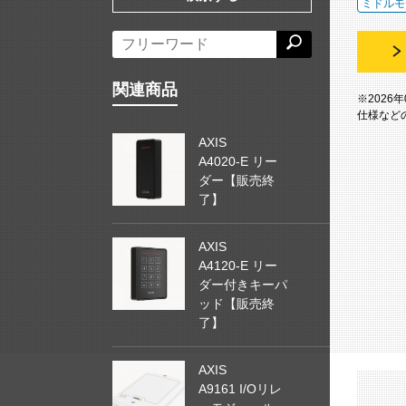
ミドルモ
関連商品
※2026
仕様など
AXIS
A4020-E リー
ダー【販売終
了】
AXIS
A4120-E リー
ダー付きキーパ
ッド【販売終
了】
AXIS
A9161 I/Oリレ