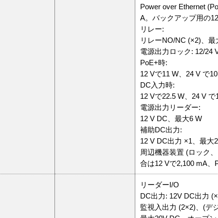
Power over Ethernet (
A。バックアップ用の12
リレー:
リレーNO/NC (×2)、最
電源出力ロック: 12/24 V
PoE+時:
12 Vで11 W、24 V で10
DC入力時:
12 Vで22.5 W、24 V で
電源出力リーダー:
12 V DC、最大6 W
補助DC出力:
12 V DC出力 ×1、最大2
周辺機器装置 (ロック、
合は12 Vで2,100 mA、
リーダーI/O
DC出力: 12V DC出力
監視入出力 (2×2)、(デ