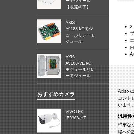
ーモジュール
【販売終了】
AXIS
A9188 I/Oモジ
ュールリレーモ
ジュール
A
AXIS
A9188-VE I/O
モジュールリレ
ーモジュール
Axi
おすすめカメラ
コント
います
VIVOTEK
汎用性
IB9368-HT
堅牢な
場への設