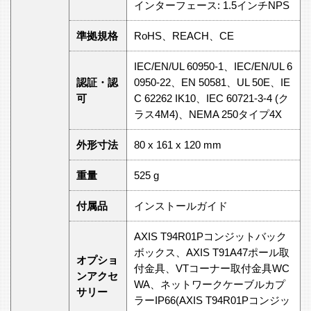
インターフェース: 1.5インチNPS
準拠規格
RoHS、REACH、CE
IEC/EN/UL 60950‑1、IEC/EN/UL 6
認証・認
0950‑22、EN 50581、UL 50E、IE
可
C 62262 IK10、IEC 60721‑3‑4 (ク
ラス4M4)、NEMA 250タイプ4X
外形寸法
80 x 161 x 120 mm
重量
525 g
付属品
インストールガイド
AXIS T94R01Pコンジットバック
ボックス、AXIS T91A47ポール取
オプショ
付金具、VTコーナー取付金具WC
ンアクセ
WA、ネットワークケーブルカプ
サリー
ラーIP66(AXIS T94R01Pコンジッ