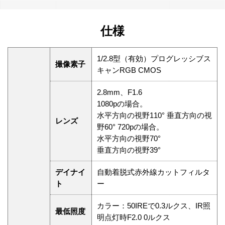
仕様
1/2.8型（有効）プログレッシブス
撮像素子
キャンRGB CMOS
2.8mm、F1.6
1080pの場合。
水平方向の視野110° 垂直方向の視
レンズ
野60° 720pの場合。
水平方向の視野70°
垂直方向の視野39°
デイナイ
自動着脱式赤外線カットフィルタ
ト
ー
カラー：50IREで0.3ルクス、IR照
最低照度
明点灯時F2.0 0ルクス