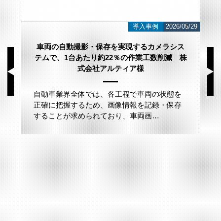
導入事例
2026/05/29
動撮影・保存を実現するカメラシス
i
台あたり約22％の作業工数削減 株
式会社アルティア様
こんにちは！ ネット
像認識システムのシ
界全体では、各工程で車両の状態を
は監視カメラや映像
握するため、画像情報を記録・保存
が求められており、車両画…