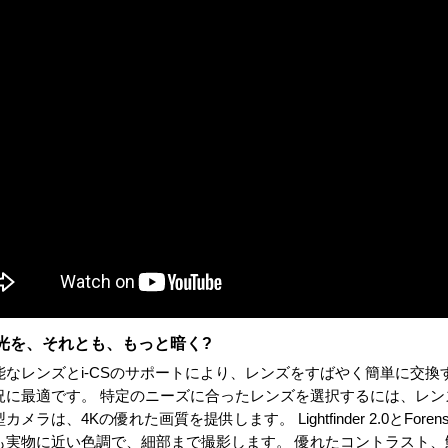
光を、それとも、もっと暗く?
能なレンズとi-CSのサポートにより、レンズをすばやく簡単に交
況に最適です。 特定のニーズに合ったレンズを選択するには、レン
カメラは、4Kの優れた画質を提供します。 Lightfinder 2.0とFo
も実物に近い色調で、細部まで撮影します。 優れたコントラスト