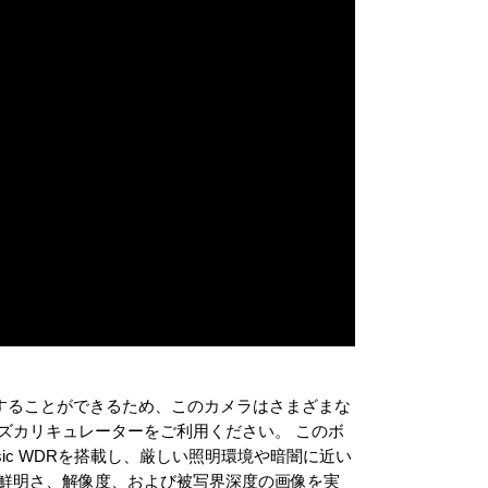
換することができるため、このカメラはさまざまな
ズカリキュレーターをご利用ください。 このボ
rensic WDRを搭載し、厳しい照明環境や暗闇に近い
、鮮明さ、解像度、および被写界深度の画像を実