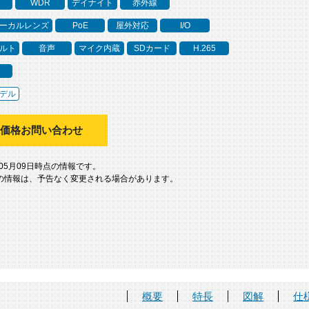
WDR
デイナイト
赤外線
ーカルレンズ
PoE
屋外対応
I/O
ルト
音声
マイク内蔵
SDカード
H.265
デル
価格お問い合わせ
年05月09日時点の情報です。
の情報は、予告なく変更される場合があります。
概要
特長
図解
仕