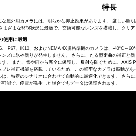
特長
丈な屋外用カメラには、明らかな抑止効果があります。 厳しい照明
 さまざまな監視状況に最適で、交換可能なレンズを搭載し、クリ
の使用に最適
66、IP67、IK10、およびNEMA 4X規格準拠のカメラは、-40°
レンズに氷や曇りが発生しません。 さらに、たる型歪曲の補正と
す。 また、雪や雨から完全に保護し、反射を防ぐために、AXIS P13 Weat
体ブレ補正機能を搭載しているため、この堅牢なカメラは振動があ
ルは、特定のシナリオに合わせて自動的に最適化できます。 さらに
が可能で、停電が発生した場合でもデータは保護されます。