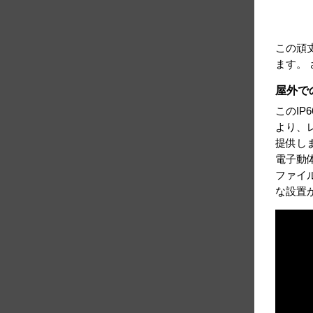
この頑
ます。
屋外で
このIP
より、
提供しま
電子動
ファイ
な設置