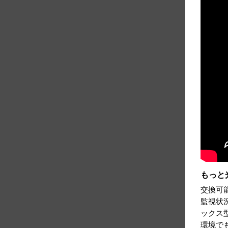
もっと
交換可
監視状
ックス型
環境で