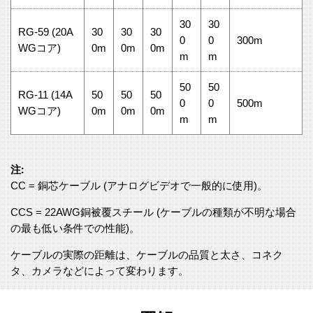
30
30
RG-59 (20A
30
30
30
0
0
300m
WGコア)
0m
0m
0m
m
m
50
50
RG-11 (14A
50
50
50
0
0
500m
WGコア)
0m
0m
0m
m
m
注:
CC = 銅芯ケーブル (アナログビデオで一般的に使用)。
CCS = 22AWG銅被覆スチール (ケーブルの種類が不明な場合
の最も低い条件での性能)。
ケーブルの実際の距離は、ケーブルの品質と太さ、コネク
タ、カメラなどによって変わります。