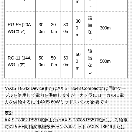
m
し
該
30
RG-59 (20A
30
30
30
当
0
300m
WGコア)
0m
0m
0m
な
m
し
該
50
RG-11 (14A
50
50
50
当
0
500m
WGコア)
0m
0m
0m
な
m
し
*AXIS T8642 DeviceまたはAXIS T8643 Compactには同軸ケー
ブルを使用して電力を供給しますが、カメラにローカルに電
力を供給するにはAXIS 60Wミッドスパンが必要です。
表2:
AXIS T8082 PS57電源またはAXIS T8085 PS57電源による給電
時のPoE+同軸変換複数チャンネルキット (AXIS T8646または