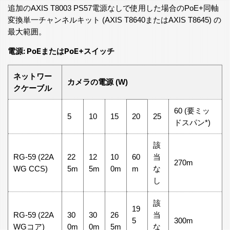
追加のAXIS T8003 PS57電源なしで使用した場合のPoE+同軸
変換単一チャンネルキット (AXIS T8640またはAXIS T8645) の
最大範囲。
電源: PoEまたはPoE+スイッチ
ネットワー
カメラの電源 (W)
クケーブル
60 (要ミッ
5
10
15
20
25
ドスパン*)
該
RG-59 (22A
22
12
10
60
当
270m
WG CCS)
5m
5m
0m
m
な
し
該
19
RG-59 (22A
30
30
26
当
5
300m
WGコア)
0m
0m
5m
な