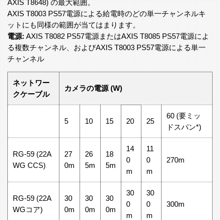
AXIS T8648) の最大範囲。
AXIS T8003 PS57電源による給電時のどの単一チャンネルキ
ットにも同様の範囲が当てはまります。
電源:
AXIS T8082 PS57電源またはAXIS T8085 PS57電源によ
る複数チャンネル、およびAXIS T8003 PS57電源による単一
チャンネル
ネットワー
カメラの電源 (W)
クケーブル
60 (要ミッ
5
10
15
20
25
ドスパン*)
14
11
RG-59 (22A
27
26
18
0
0
270m
WG CCS)
0m
5m
5m
m
m
30
30
RG-59 (22A
30
30
30
0
0
300m
WGコア)
0m
0m
0m
m
m