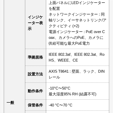
上面パネルにLEDインジケーター
を配置
ネットワークインジケーター : 同
インジケ
軸リンク、イーサネットリンク/ア
ーター表
クティビティ (×2)
示
電源インジケーター : PoE over C
oax、カメラへのPoE、カメラに
供給可能な最大PoE電力
IEEE 802.3af、IEEE 802.3at、Ro
準拠規格
HS、WEEE、CE
AXIS T8641 : 壁面、ラック、DIN
設置方法
レール
-10°C〜50°C
動作条件
最大湿度85% RH (結露不可)
一般
保管条件
-40 °C〜70 °C