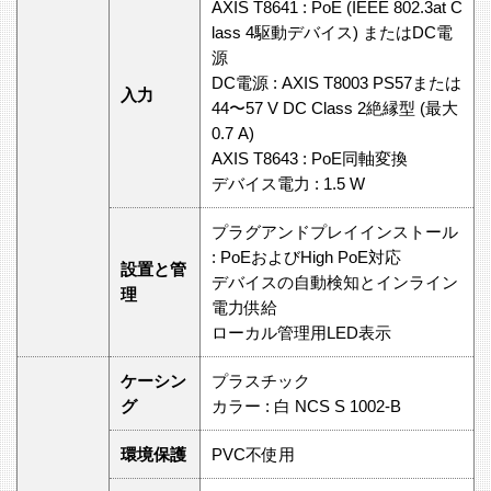
AXIS T8641 : PoE (IEEE 802.3at C
lass 4駆動デバイス) またはDC電
源
DC電源 : AXIS T8003 PS57または
入力
44〜57 V DC Class 2絶縁型 (最大
0.7 A)
AXIS T8643 : PoE同軸変換
デバイス電力 : 1.5 W
プラグアンドプレイインストール
: PoEおよびHigh PoE対応
設置と管
デバイスの自動検知とインライン
理
電力供給
ローカル管理用LED表示
ケーシン
プラスチック
グ
カラー : 白 NCS S 1002-B
環境保護
PVC不使用