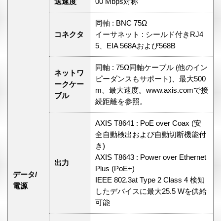
送速度
00 Mbps対称
同軸 : BNC 75Ω
コネクタ
イーサネット : シールド付きRJ4
5、EIA 568Aおよび568B
同軸 : 75Ω同軸ケーブル (他のイン
ネットワ
ピーダンスもサポート)、最大500
ークケー
m、最大速度。www.axis.comで接
ブル
続距離を参照。
AXIS T8641 : PoE over Coax (安
全自動検出および自動切断機能付
き)
AXIS T8643 : Power over Ethernet
出力
Plus (PoE+)
データ/
IEEE 802.3at Type 2 Class 4 検知
電源
したデバイスに最大25.5 Wを供給
可能