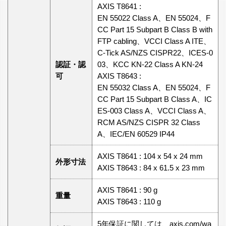
AXIS T8641 :
EN 55022 Class A、EN 55024、F
CC Part 15 Subpart B Class B with
FTP cabling、VCCI Class A ITE、
C-Tick AS/NZS CISPR22、ICES-0
認証・認
03、KCC KN-22 Class A KN-24
可
AXIS T8643 :
EN 55032 Class A、EN 55024、F
CC Part 15 Subpart B Class A、IC
ES-003 Class A、VCCI Class A、
RCM AS/NZS CISPR 32 Class
A、IEC/EN 60529 IP44
AXIS T8641 : 104 x 54 x 24 mm
外形寸法
AXIS T8643 : 84 x 61.5 x 23 mm
AXIS T8641 : 90 g
重量
AXIS T8643 : 110 g
5年保証に関しては、axis.com/wa