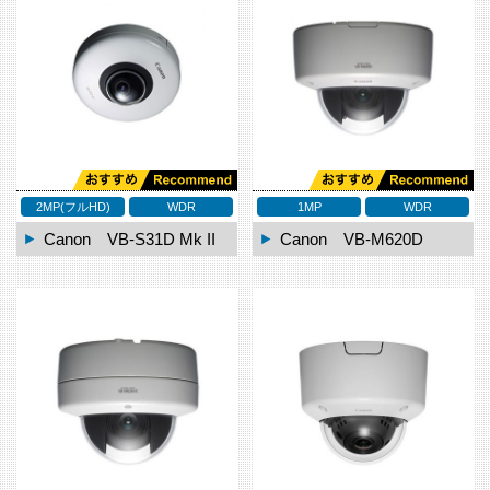
2MP(フルHD)
WDR
1MP
WDR
Canon VB-S31D Mk II
Canon VB-M620D