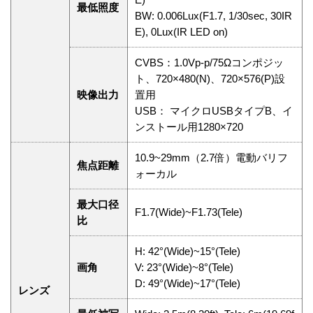
最低照度
BW: 0.006Lux(F1.7, 1/30sec, 30IR
E), 0Lux(IR LED on)
CVBS：1.0Vp-p/75Ωコンポジッ
ト、720×480(N)、720×576(P)設
映像出力
置用
USB： マイクロUSBタイプB、イ
ンストール用1280×720
10.9~29mm（2.7倍）電動バリフ
焦点距離
ォーカル
最大口径
F1.7(Wide)~F1.73(Tele)
比
H: 42°(Wide)~15°(Tele)
画角
V: 23°(Wide)~8°(Tele)
D: 49°(Wide)~17°(Tele)
レンズ