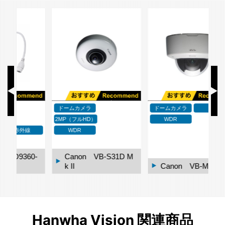
ドームカメラ
ドームカメラ
1MP
ド
2MP（フルHD）
WDR
WDR
0-
Canon VB-S31D M
k II
Canon VB-M620D
Hanwha Vision 関連商品