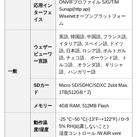
ONVIFプロファイル S/G/T/M
応用イン
Sunapi(http api)
ターフェ
Wisenetオープンプラットフォー
イス
ム
英語, 韓国語, 中国語, フランス語,
イタリア語, スペイン語, ドイツ
ウェザー
語, 日本語, ロシア語, ポルトガル
ビューワ
語, チェコ語、 ポーランド語、ト
ー言語
ルコ語、オランダ語、ギリシャ
一般
語、ハンガリー語
SDカー
Micro SD/SDHC/SDXC 2slot Max.
ド
1TB(512GB * 2)
メモリー
4GB RAM, 512MB Flash
-25 °C~50 °C(-13°F~+122°F) / 0~9
動作温
5% RH(結露しないこと)
度/湿度
湿度コントロール /W AIR vent