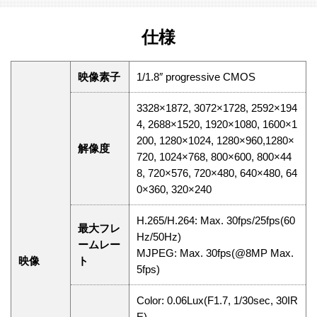
仕様
映像素子
1/1.8″ progressive CMOS
3328×1872, 3072×1728, 2592×194
4, 2688×1520, 1920×1080, 1600×1
200, 1280×1024, 1280×960,1280×
解像度
720, 1024×768, 800×600, 800×44
8, 720×576, 720×480, 640×480, 64
0×360, 320×240
H.265/H.264: Max. 30fps/25fps(60
最大フレ
Hz/50Hz)
ームレー
MJPEG: Max. 30fps(@8MP Max.
映像
ト
5fps)
Color: 0.06Lux(F1.7, 1/30sec, 30IR
E)