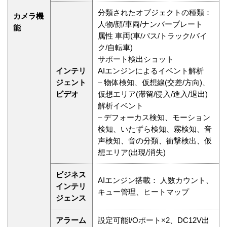
分類されたオブジェクトの種類：
カメラ機
人物/顔/車両/ナンバープレート
能
属性 車両(車/バス/トラック/バイ
ク/自転車)
サポート検出ショット
インテリ
AIエンジンによるイベント解析
ジェント
– 物体検知、仮想線(交差/方向)、
ビデオ
仮想エリア(滞留/侵入/進入/退出)
解析イベント
– デフォーカス検知、モーション
検知、いたずら検知、霧検知、音
声検知、音の分類、衝撃検出、仮
想エリア(出現/消失)
ビジネス
AIエンジン搭載： 人数カウント、
インテリ
キュー管理、ヒートマップ
ジェンス
アラーム
設定可能I/Oポート×2、DC12V出