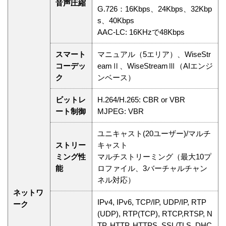
音声圧縮
G.726：16Kbps、24Kbps、32Kbp
s、40Kbps
AAC-LC: 16KHzで48Kbps
スマート
マニュアル（5エリア）、WiseStr
コーデッ
eamⅡ、WiseStreamⅢ（AIエンジ
ク
ンベース）
ビットレ
H.264/H.265: CBR or VBR
ート制御
MJPEG: VBR
ユニキャスト(20ユーザー)/マルチ
ストリー
キャスト
ミング性
マルチストリーミング（最大10プ
能
ロファイル、3バーチャルチャン
ネル対応）
ネットワ
IPv4, IPv6, TCP/IP, UDP/IP, RTP
ーク
(UDP), RTP(TCP), RTCP,RTSP, N
TP, HTTP, HTTPS, SSL/TLS, DHC