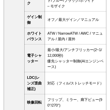
ド/ブルー/ブラック/ホワイト
ク
– モザイク
ゲイン制
オフ／最大ゲイン／マニュアル
御
ホワイト
ATW / NarrowATW / AWC / マニュ
バランス
アル / 屋内 / 屋外
最小/最大/アンチフリッカー(2~1/
電子シャ
12,000秒)
ッター
優先シャッター制御(AIエンジンベ
ース)
LDC(レ
ンズ歪曲
対応（フィル/ストレッチモード）
補正)
フリップ、ミラー、廊下ビュー(9
映像回転
0°/270°)