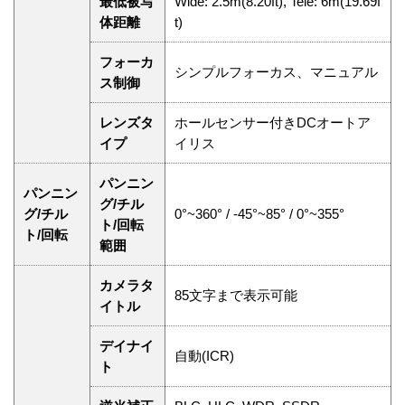
最低被写
Wide: 2.5m(8.20ft), Tele: 6m(19.69f
体距離
t)
フォーカ
シンプルフォーカス、マニュアル
ス制御
レンズタ
ホールセンサー付きDCオートア
イプ
イリス
パンニン
パンニン
グ/チル
グ/チル
0°~360° / -45°~85° / 0°~355°
ト/回転
ト/回転
範囲
カメラタ
85文字まで表示可能
イトル
デイナイ
自動(ICR)
ト