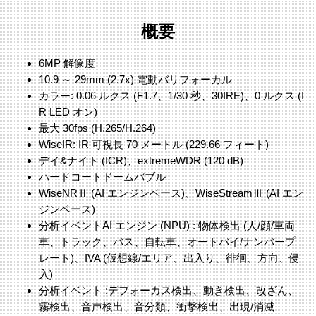
概要
6MP 解像度
10.9 ～ 29mm (2.7x) 電動バリフォーカル
カラー: 0.06 ルクス (F1.7、1/30 秒、30IRE)、0 ルクス (I
R LED オン)
最大 30fps (H.265/H.264)
WiseIR: IR 可視長 70 メートル (229.66 フィート)
デイ&ナイト (ICR)、extremeWDR (120 dB)
ハードコートドームバブル
WiseNRⅡ (AI エンジンベース)、WiseStreamⅢ (AI エン
ジンベース)
分析イベントAI エンジン (NPU) : 物体検出 (人/顔/車両 –
車、トラック、バス、自転車、オートバイ/ナンバープ
レート)、IVA (仮想線/エリア、出入り、徘徊、方向、侵
入)
分析イベント :デフォーカス検出、動き検出、改ざん、
霧検出、音声検出、音分類、衝撃検出、出現/消滅