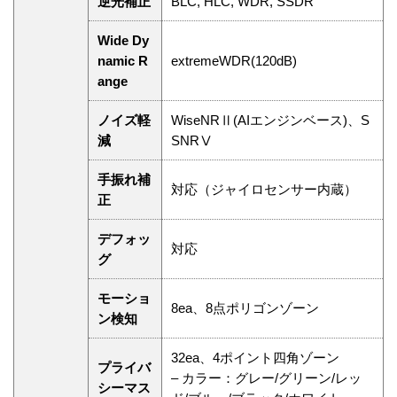
逆光補正
BLC, HLC, WDR, SSDR
Wide Dy
namic R
extremeWDR(120dB)
ange
ノイズ軽
WiseNRⅡ(AIエンジンベース)、S
減
SNRⅤ
手振れ補
対応（ジャイロセンサー内蔵）
正
デフォッ
対応
グ
モーショ
8ea、8点ポリゴンゾーン
ン検知
32ea、4ポイント四角ゾーン
プライバ
– カラー：グレー/グリーン/レッ
シーマス