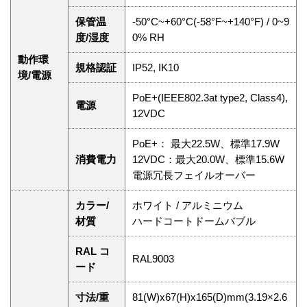
保管温
-50°C~+60°C(-58°F~+140°F) / 0~9
度/湿度
0% RH
動作環
規格認証
IP52, IK10
境/電源
PoE+(IEEE802.3at type2, Class4),
電源
12VDC
PoE+： 最大22.5W、標準17.9W
消費電力
12VDC：最大20.0W、標準15.6W
電源冗長フェイルオーバー
カラー/
ホワイト / アルミニウム
材質
ハードコートドームバブル
RAL コ
RAL9003
ード
寸法/重
81(W)x67(H)x165(D)mm(3.19×2.6