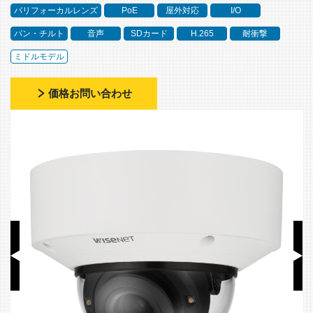
バリフォーカルレンズ
PoE
屋外対応
I/O
パン・チルト
音声
SDカード
H.265
耐衝撃
ミドルモデル
価格お問い合わせ