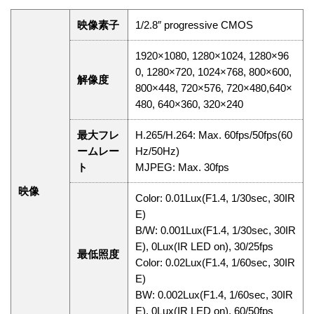
映像素子
1/2.8″ progressive CMOS
1920×1080, 1280×1024, 1280×96
0, 1280×720, 1024×768, 800×600,
解像度
800×448, 720×576, 720×480,640×
480, 640×360, 320×240
最大フレ
H.265/H.264: Max. 60fps/50fps(60
ームレー
Hz/50Hz)
ト
MJPEG: Max. 30fps
映像
Color: 0.01Lux(F1.4, 1/30sec, 30IR
E)
B/W: 0.001Lux(F1.4, 1/30sec, 30IR
E), 0Lux(IR LED on), 30/25fps
最低照度
Color: 0.02Lux(F1.4, 1/60sec, 30IR
E)
BW: 0.002Lux(F1.4, 1/60sec, 30IR
E), 0Lux(IR LED on), 60/50fps