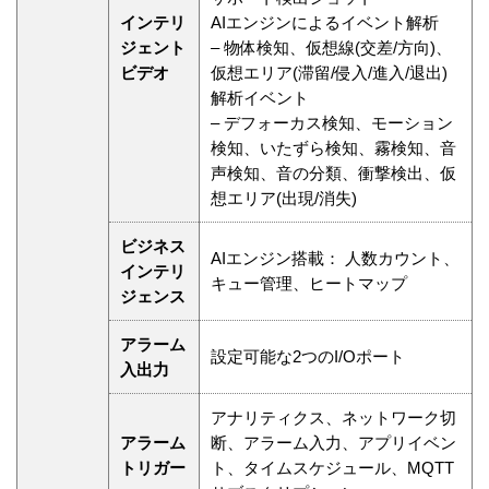
インテリ
AIエンジンによるイベント解析
ジェント
– 物体検知、仮想線(交差/方向)、
ビデオ
仮想エリア(滞留/侵入/進入/退出)
解析イベント
– デフォーカス検知、モーション
検知、いたずら検知、霧検知、音
声検知、音の分類、衝撃検出、仮
想エリア(出現/消失)
ビジネス
AIエンジン搭載： 人数カウント、
インテリ
キュー管理、ヒートマップ
ジェンス
アラーム
設定可能な2つのI/Oポート
入出力
アナリティクス、ネットワーク切
アラーム
断、アラーム入力、アプリイベン
トリガー
ト、タイムスケジュール、MQTT