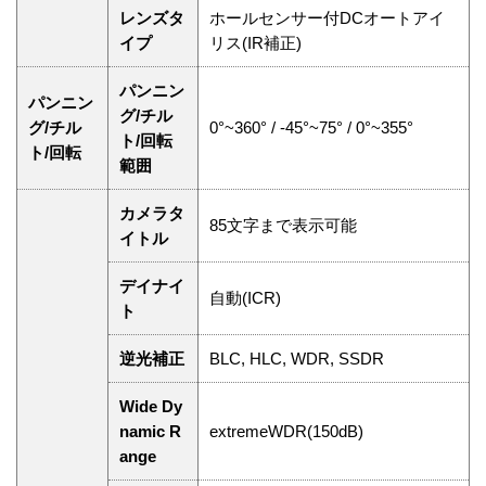
レンズタ
ホールセンサー付DCオートアイ
イプ
リス(IR補正)
パンニン
パンニン
グ/チル
グ/チル
0°~360° / -45°~75° / 0°~355°
ト/回転
ト/回転
範囲
カメラタ
85文字まで表示可能
イトル
デイナイ
自動(ICR)
ト
逆光補正
BLC, HLC, WDR, SSDR
Wide Dy
namic R
extremeWDR(150dB)
ange