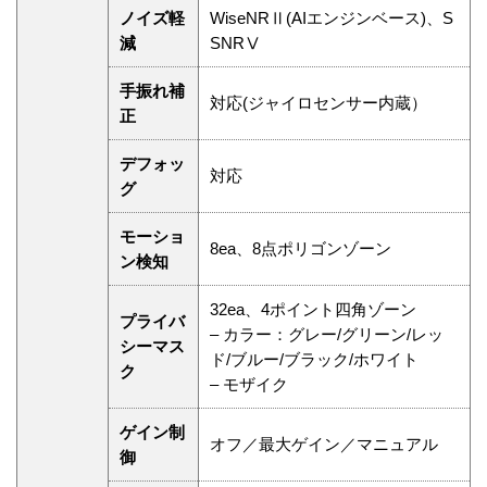
ノイズ軽
WiseNRⅡ(AIエンジンベース)、S
減
SNRⅤ
手振れ補
対応(ジャイロセンサー内蔵）
正
デフォッ
対応
グ
モーショ
8ea、8点ポリゴンゾーン
ン検知
32ea、4ポイント四角ゾーン
プライバ
– カラー：グレー/グリーン/レッ
シーマス
ド/ブルー/ブラック/ホワイト
ク
– モザイク
ゲイン制
オフ／最大ゲイン／マニュアル
御