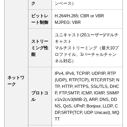
ク
ンベース）
ビットレ
H.264/H.265: CBR or VBR
ート制御
MJPEG: VBR
ユニキャスト(20ユーザー)/マルチ
ストリー
キャスト
ミング性
マルチストリーミング（最大10プ
能
ロファイル、3バーチャルチャン
ネル対応）
IPv4, IPv6, TCP/IP, UDP/IP, RTP
ネットワ
(UDP), RTP(TCP), RTCP,RTSP, N
ーク
TP, HTTP, HTTPS, SSL/TLS, DHC
プロトコ
P, FTP,SMTP, ICMP, IGMP, SNMP
ル
v1/v2c/v3(MIB-2), ARP, DNS, DD
NS, QoS, UPnP, Bonjour, LLDP, C
DP,SRTP(TCP, UDP Unicast), MQ
TT