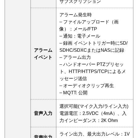
サブスクリプション
アラーム発生時
– ファイルアップロード（画
像）：メール/FTP
– 通知：電子メール
– 録画 イベントトリガー時にSD/
アラーム
SDHC/SDXCまたはNASに記録
イベント
– アラーム出力
– ハンドオーバー PTZプリセッ
ト、HTTP/HTTPS/TCPによるメ
ッセージ送信
– オーディオクリップ再生
– MQTT: 公開
選択可能(マイク入力/ライン入力)
音声入力
電源電圧：2.5VDC（4mA）、入
力インピーダンス：2K Ohm
ライン出力、最大出力レベル：1V
音声出力