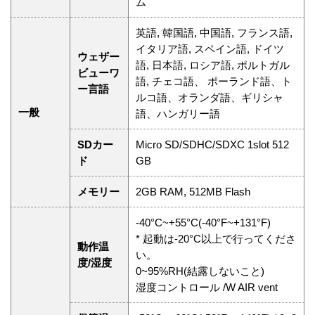
ム
英語, 韓国語, 中国語, フランス語,
イタリア語, スペイン語, ドイツ
ウェザー
語, 日本語, ロシア語, ポルトガル
ビューワ
語, チェコ語、 ポーランド語、ト
ー言語
ルコ語、オランダ語、ギリシャ
一般
語、ハンガリー語
SDカー
Micro SD/SDHC/SDXC 1slot 512
ド
GB
メモリー
2GB RAM, 512MB Flash
-40°C~+55°C(-40°F~+131°F)
* 起動は-20°C以上で行ってくださ
動作温
い。
度/湿度
0~95%RH(結露しないこと)
湿度コントロール /W AIR vent