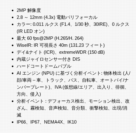
2MP 解像度
2.8 ～ 12mm (4.3x) 電動バリフォーカル
カラー: 0.011 ルクス (F1.4、1/30 秒、30IRE)、0 ルクス
(IR LED オン)
最大 60 fps@2MP (H.265/H. 264)
WiseIR: IR 可視長さ 40m (131.23 フィート)
デイ&ナイト (ICR)、extremeWDR (150 dB)
内蔵ジャイロセンサー付き DIS
ハードコートドームバブル
AI エンジン (NPU) に基づく分析イベント: 物体検出 (人/
顔/車両 – 車、トラック、バス、自転車、オートバイ/ナ
ンバープレート)、IVA (仮想線/エリア、出入り、徘徊、
方向、侵入)
分析イベント : デフォーカス検出、モーション検出、改
ざん、霧検知、音声検知、音分類、衝撃検知、出現/消
滅
IP66、IP67、NEMA4X、IK10