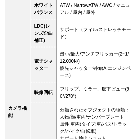
ホワイト
ATW / NarrowATW / AWC / マニュ
バランス
アル / 屋内 / 屋外
LDC(レ
サポート（フィル/ストレッチモー
ンズ歪曲
ド）
補正)
最小/最大/アンチフリッカー(2~1/
電子シャ
12,000秒)
ッター
優先シャッター制御(AIエンジンベ
ース)
フリップ、ミラー、廊下ビュー(9
映像回転
0°/270°)
カメラ機
分類されたオブジェクトの種類：
能
人物/顔/車両/ナンバープレート
属性 車両(タイプ:車/バス/トラッ
ク/バイク/自転車)
サポート検出ショット