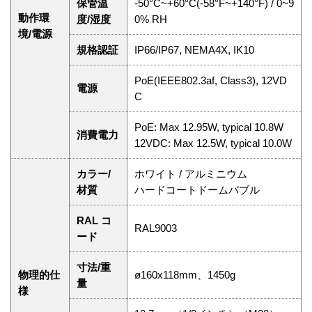
保管温
-50°C~+60°C(-58°F~+140°F) / 0~9
動作環
度/湿度
0% RH
境/電源
規格認証
IP66/IP67, NEMA4X, IK10
PoE(IEEE802.3af, Class3), 12VD
電源
C
PoE: Max 12.95W, typical 10.8W
消費電力
12VDC: Max 12.5W, typical 10.0W
カラー/
ホワイト / アルミニウム
材質
ハードコートドームバブル
RAL コ
RAL9003
ード
寸法/重
物理的仕
ø160x118mm、1450g
量
様