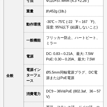
寸法
Φ110×57.4mm (4.3”×2.26”)
重量
約452g (1lb.)
-30℃～75℃ (-22゜F～167゜F)、
動作環境
湿度: 95%以下 (結露しないこと)
フリッカー防止、ハートビート、
一般機能
ミラー
DC: 0.83～0.21A、最大: 7.5W
電源
PoE: 0.30～0.20A、最大: 7.5W
電源イン
Ø5.5mm同軸電源プラグ、DC電
ターフェ
全般
源またはPoE電源
ース
DC9～36V&PoE (802.3af、36～57
消費電力
V)