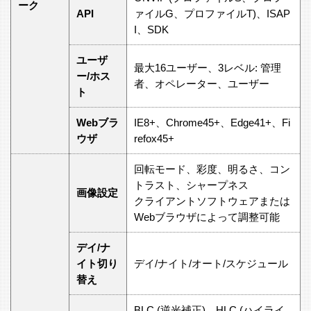
ーク
API
ァイルG、プロファイルT)、ISAP
I、SDK
ユーザ
最大16ユーザー、3レベル: 管理
ー/ホス
者、オペレーター、ユーザー
ト
Webブラ
IE8+、Chrome45+、Edge41+、Fi
ウザ
refox45+
回転モード、彩度、明るさ、コン
トラスト、シャープネス
画像設定
クライアントソフトウェアまたは
Webブラウザによって調整可能
デイ/ナ
イト切り
デイ/ナイト/オート/スケジュール
替え
BLC (逆光補正)、HLC (ハイライ