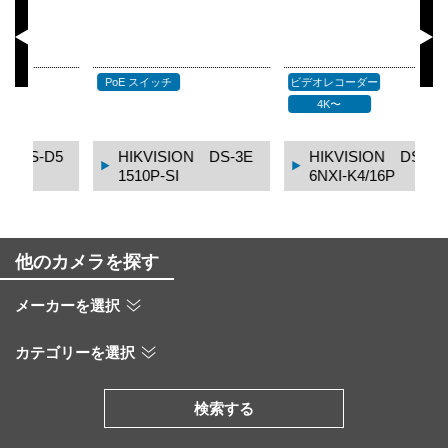
PoE スイッチ
ビデオレコーダー
サ
4K〜
D5
HIKVISION DS-3E
HIKVISION DS-771
1510P-SI
6NXI-K4/16P
他のカメラを探す
メーカーを選択
カテゴリーを選択
検索する