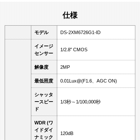
仕様
モデル
DS-2XM6726G1-ID
イメージ
1/2.8” CMOS
センサー
解像度
2MP
最低照度
0.01Lux@(F1.6、AGC ON)
シャッタ
ースピー
1/3秒～1/100,000秒
ド
WDR (ワ
イドダイ
120dB
ナミック