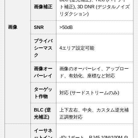
画像補正
ト補正), 3D DNR (デジタルノイズ
リダクション)
画像
SNR
>50dB
プライバ
シーマス
4エリア設定可能
ク
画像オー
画像のオーバーレイ、アップロー
バーレイ
ド、有効化、座標など対応
ターゲッ
対応 (サードストリームのみ)
ト作物
BLC (逆
上下左右、中央、カスタム逆光補
光補正)
正調整対応
イーサネ
ットイン
-ID: 1ポート、RJ45 10M/100M 自