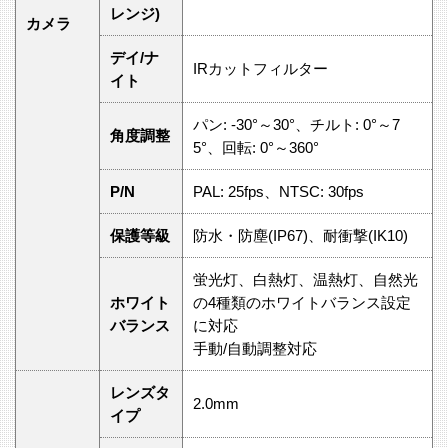
レンジ)
カメラ
デイ/ナ
IRカットフィルター
イト
パン: -30°～30°、チルト: 0°～7
角度調整
5°、回転: 0°～360°
P/N
PAL: 25fps、NTSC: 30fps
保護等級
防水・防塵(IP67)、耐衝撃(IK10)
蛍光灯、白熱灯、温熱灯、自然光
ホワイト
の4種類のホワイトバランス設定
バランス
に対応
手動/自動調整対応
レンズタ
2.0mm
イプ