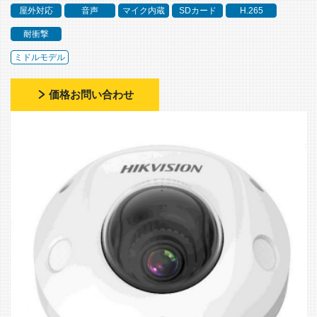
屋外対応
音声
マイク内蔵
SDカード
H.265
耐衝撃
ミドルモデル
価格お問い合わせ