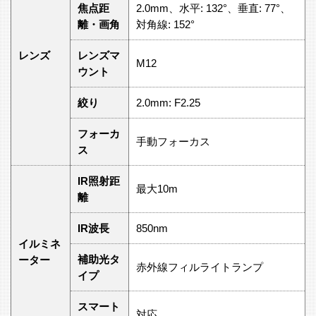
焦点距
2.0mm、水平: 132°、垂直: 77°、
離・画角
対角線: 152°
レンズ
レンズマ
M12
ウント
絞り
2.0mm: F2.25
フォーカ
手動フォーカス
ス
IR照射距
最大10m
離
IR波長
850nm
イルミネ
補助光タ
ーター
赤外線フィルライトランプ
イプ
スマート
対応