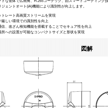
クトな筐体で広画角、H.265コーデック、顔スマートコーディング
リジェントオート(iA)機能により識別性が向上します。
ットレート高画質ストリームを実現
が厳しい環境での識別性を向上
通信、改ざん検知機能を搭載することでセキュア性を向上
場所への設置が可能なコンパクトサイズと形状を実現
図解