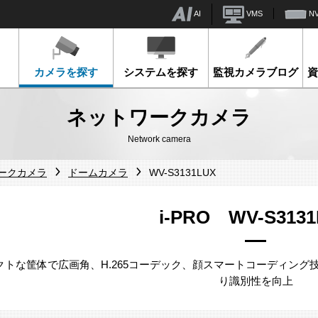
AI
VMS
N
カメラを探す
システムを探す
監視カメラブログ
ネットワークカメラ
Network camera
ワークカメラ
ドームカメラ
WV-S3131LUX
i-PRO WV-S313
クトな筐体で広画角、H.265コーデック、顔スマートコーディング技
り識別性を向上