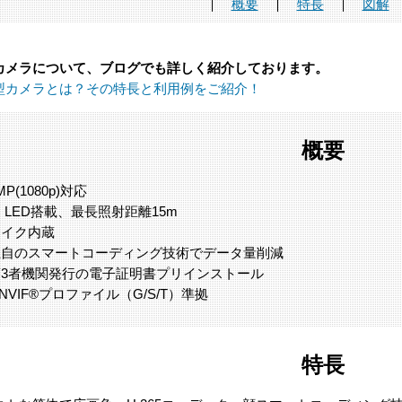
概要
特長
図解
カメラについて、ブログでも詳しく紹介しております。
型カメラとは？その特長と利用例をご紹介！
概要
MP(1080p)対応
R LED搭載、最長照射距離15m
マイク内蔵
独自のスマートコーディング技術でデータ量削減
第3者機関発行の電子証明書プリインストール
NVIF®プロファイル（G/S/T）準拠
特長