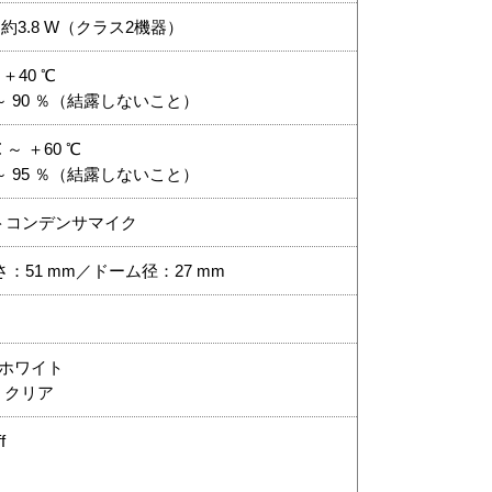
mA／約3.8 W（クラス2機器）
＋40 ℃
 ～ 90 ％（結露しないこと）
～ ＋60 ℃
 ～ 95 ％（結露しないこと）
トコンデンサマイク
さ：51 mm／ドーム径：27 mm
O ホワイト
 クリア
f