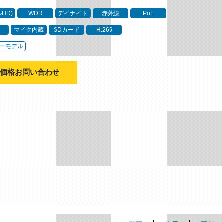
ルHD)
WDR
デイナイト
赤外線
PoE
マイク内蔵
SDカード
H.265
ーモデル
価格お問い合わせ