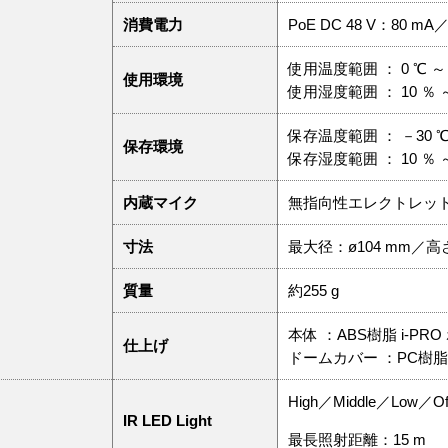
消費電力
PoE DC 48 V：80 
使用温度範囲 ： 0 ℃ ～ 
使用環境
使用湿度範囲 ： 10 ％
保存温度範囲 ： －30 ℃ 
保存環境
保存湿度範囲 ： 10 ％
内蔵マイク
無指向性エレクトレッ
寸法
最大径：ø104 mm／高
質量
約255 g
本体 ：ABS樹脂 i-PR
仕上げ
ドームカバー ：PC樹脂
High／Middle／Low／Of
IR LED Light
最長照射距離：15 m