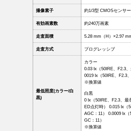
撮像素子
約1/3型 CMOSセンサー
有効画素数
約240万画素
走査面積
5.28 mm（H）×2.97 
走査方式
プログレッシブ
カラー
0.03 lx（50IRE、F2
0019 lx（50IRE、F
※換算値
最低照度(カラー/白
白黒
黒)
0 lx（50IRE、F2.3、
ED点灯時） 0.015 lx
AGC：11） 0.0009 l
GC：11）
※換算値