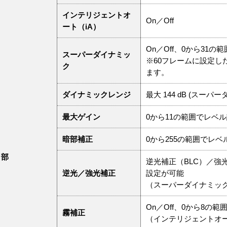
インテリジェントオ
On／Off
ート（iA）
On／Off、0から31
スーパーダイナミッ
※60フレームに設定し
ク
ます。
ダイナミックレンジ
最大 144 dB (スーパー
最大ゲイン
0から11の範囲でレベ
暗部補正
0から255の範囲でレ
ラ部
逆光補正（BLC）／強光
逆光／強光補正
設定が可能
（スーパーダイナミック
On／Off、0から8の
霧補正
（インテリジェントオー