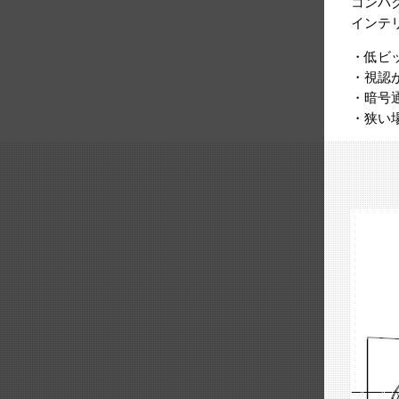
コンパ
インテ
・低ビ
・視認
・暗号
・狭い