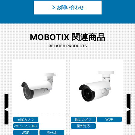
お問い合わせ
MOBOTIX 関連商品
RELATED PRODUCTS
固定カメラ
固定カメラ
WDR
蔵
2MP（フルHD）
屋外対応
WDR
赤外線