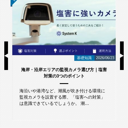
/01
基礎知識
2026/06/23
海岸・沿岸エリアの監視カメラ選び方｜塩害
対策の3つのポイント
海沿いや港湾など、潮風が吹き付ける環境に
監視カメラを設置する際、「塩害への対策」
は意識できているでしょうか。 潮…