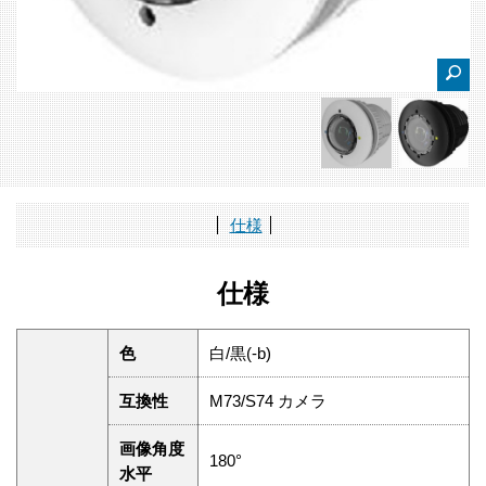
仕様
仕様
色
白/黒(-b)
互換性
M73/S74 カメラ
画像角度
180°
水平